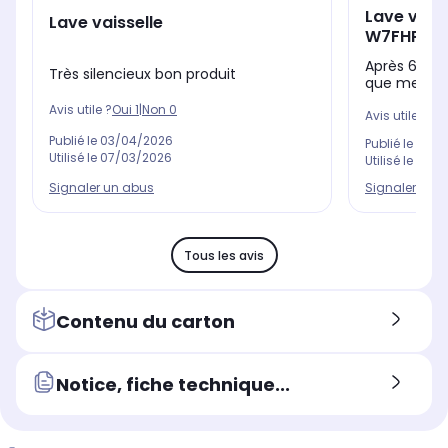
Lave vais
Lave vaisselle
W7FHP43
Après 6 mois
Très silencieux bon produit
que me loue
Avis utile ?
Oui
1
|
Non
0
Avis utile ?
Oui
Publié le
03/04/2026
Publié le
01/0
Utilisé le
07/03/2026
Utilisé le
30/0
Signaler un abus
Signaler un 
Tous les avis
Contenu du carton
Notice, fiche technique...