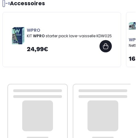
Accessoires
WPRO
KIT
WPRO
starter pack lave-vaisselle KDW025
WP
Nett
24,99€
16