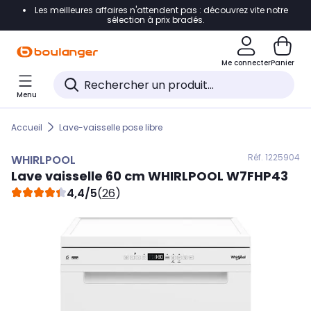
Les meilleures affaires n'attendent pas : découvrez vite notre
Accéder directement à la navigation
sélection à prix bradés.
Accéder directement au contenu
Me connecter
Panier
Accéder directement au pied de page
Menu
Accéder directement au chatbot
Accueil
Lave-vaisselle pose libre
Réf. 122
5904
WHIRLPOOL
Lave vaisselle 60 cm
WHIRLPOOL
W7FHP43
4,4/5
(
26
)