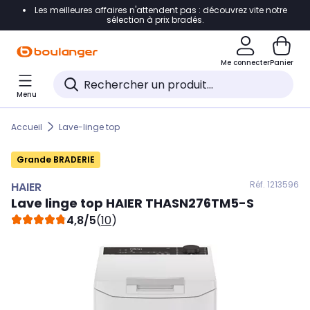
Les meilleures affaires n'attendent pas : découvrez vite notre
Accéder directement à la navigation
sélection à prix bradés.
Accéder directement au contenu
Me connecter
Panier
Accéder directement au pied de page
Menu
Accéder directement au chatbot
Accueil
Lave-linge top
Grande BRADERIE
Réf. 121
3596
HAIER
Lave linge top
HAIER
THASN276TM5-S
4,8/5
(
10
)