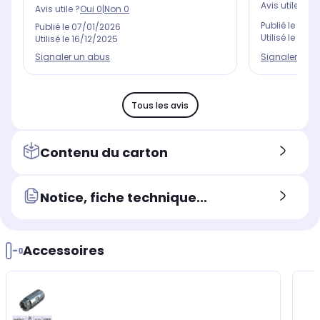
Avis utile ?
Oui
Avis utile ?
Oui
0
|
Non
0
Publié le
29/1
Publié le
07/01/2026
Utilisé le
08/1
Utilisé le
16/12/2025
Signaler un 
Signaler un abus
Tous les avis
Contenu du carton
Notice, fiche technique...
Accessoires