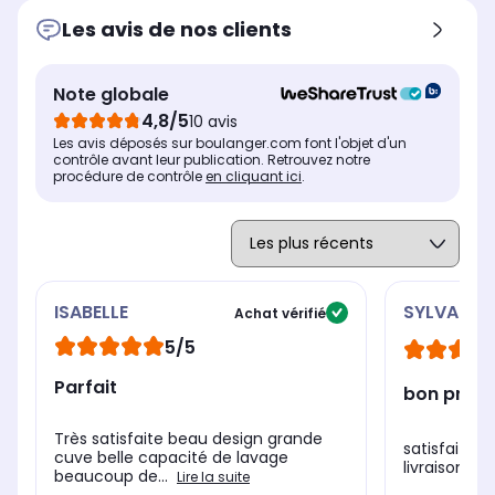
Les avis de nos clients
Note globale
4,8/5
10 avis
Les avis déposés sur boulanger.com font l'objet d'un
contrôle avant leur publication. Retrouvez notre
procédure de contrôle
en cliquant ici
.
ISABELLE
SYLVANO
Achat vérifié
5/5
Parfait
bon produ
Très satisfaite beau design grande
satisfait d
cuve belle capacité de lavage
livraison.
beaucoup de...
Lire la suite