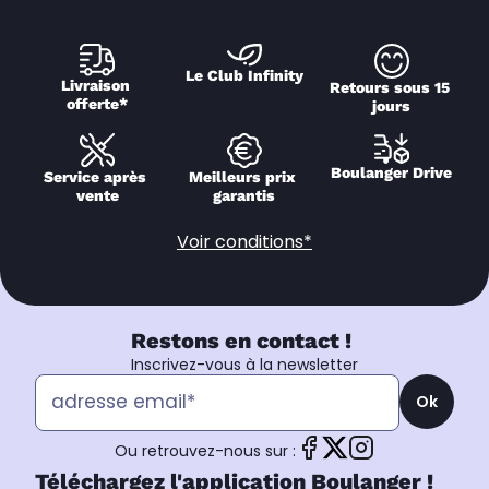
Le Club Infinity
Livraison 
Retours sous 15 
offerte*
jours
Boulanger Drive
Service après 
Meilleurs prix 
vente
garantis
Voir conditions*
Restons en contact !
Inscrivez-vous à la newsletter
Ok
Ou retrouvez-nous sur :
Téléchargez l'application Boulanger !