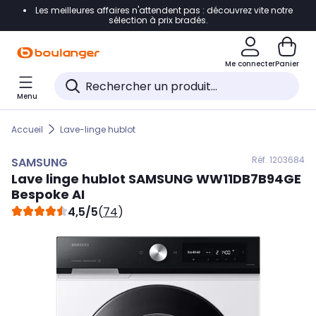
Les meilleures affaires n'attendent pas : découvrez vite notre
Accéder directement à la navigation
sélection à prix bradés.
Accéder directement au contenu
Me connecter
Panier
Accéder directement au pied de page
Menu
Accéder directement au chatbot
Accueil
Lave-linge hublot
Réf. 120
3684
SAMSUNG
Lave linge hublot
SAMSUNG
WW11DB7B94GE
Bespoke AI
4,5/5
(
74
)