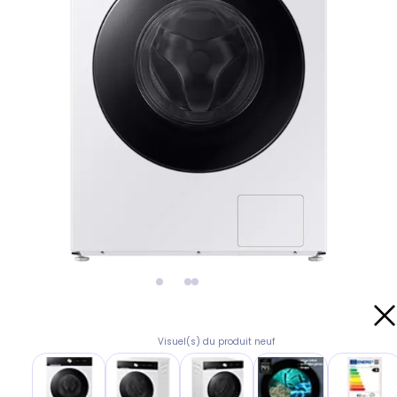
Visuel(s) du produit neuf