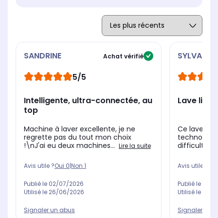
SANDRINE
SYLVAIN
Achat vérifié
5/5
Intelligente, ultra-connectée, au
Lave linge
top
Machine à laver excellente, je ne
Ce lave ling
regrette pas du tout mon choix
technologi
!\nJ'ai eu deux machines...
difficulté es
Lire la suite
Avis utile ?
Oui
0
|
Non
1
Avis utile ?
Oui
Publié le
02/07/2026
Publié le
25/0
Utilisé le
26/06/2026
Utilisé le
03/0
Signaler un abus
Signaler un 