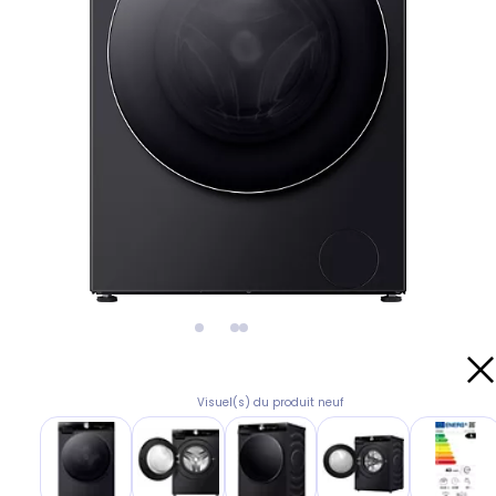
Visuel(s) du produit neuf