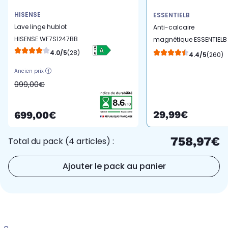
HISENSE
ESSENTIELB
Lave linge hublot
Anti-calcaire
HISENSE WF7S1247BB
magnétique ESSENTIELB
Pour lave-linge et lave
4.0/5
(28)
4.4/5
(260)
vaisselle
Ancien prix
999,00€
29,99€
699,00€
758,97€
Total du pack (4 articles) :
Ajouter le pack au panier