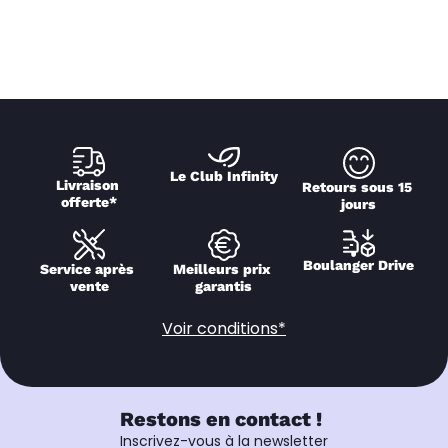
Le Club Infinity
Livraison 
Retours sous 15 
offerte*
jours
Boulanger Drive
Service après 
Meilleurs prix 
vente
garantis
Voir conditions*
Restons en contact !
Inscrivez-vous à la newsletter