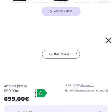
Voir les vidéos
Quitter la vue 360°
Ancien prix
dont 15,42€
d'éco-part.
oldPrice
999,00€
Fiche d'information sur le produit
699,00€