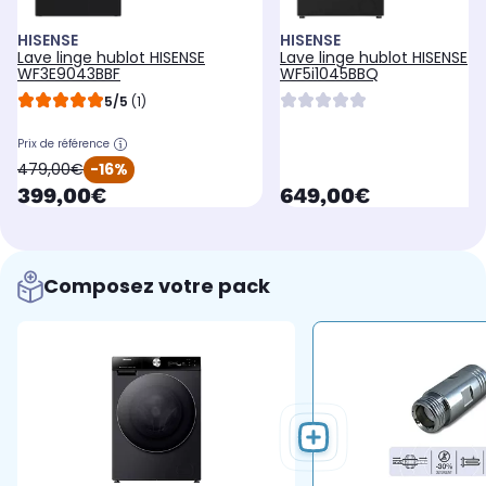
HISENSE
HISENSE
Lave linge hublot HISENSE
Lave linge hublot HISENSE
WF3E9043BBF
WF5i1045BBQ
5/5
(1)
Prix de référence
oldPrice
479,00€
-16%
currentPrice
currentPrice
399,00€
649,00€
Composez votre pack