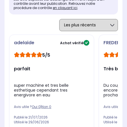
contrôle avant leur publication. Retrouvez notre
procédure de contrôle
en cliquant ici
.
adelaide
FREDERIC
Achat vérifié
5/5
parfait
Très bien.
super machine et tres belle
Du coup on a
esthetique cependant tres
encore mieux
energivore en eau
prochaines 
Avis utile ?
Oui
0
|
Non
0
Avis utile ?
Oui
Publié le
21/07/2026
Publié le
06/0
Utilisé le
29/06/2026
Utilisé le
05/0