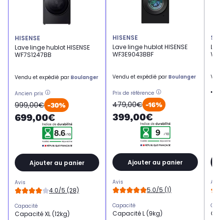
HISENSE
SA
HISENSE
Lave linge hublot HISENSE
La
Lave linge hublot HISENSE
WF3E9043BBF
WW
WF7S1247BB
Vendu et expédié par
Boulanger
Ven
Vendu et expédié par
Boulanger
7
Prix de référence
Ancien prix
479,00€
999,00€
-16%
-30%
399,00€
699,00€
Ajouter au panier
Ajouter au panier
Avis
Avi
Avis
5.0/5 (1)
4.0/5 (28)
Capacité
Cap
Capacité
Capacité L (9kg)
Ca
Capacité XL (12kg)