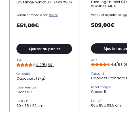
Lave linge hublot S
Lave linge hublot LG F94V37WHS
WW80TA046TE
Vendu et expédié par
Mu
Vendu et expédié par
Murfy
509,00€
551,00€
Ajouter au p
Ajouter au panier
Avis
Avis
4.4/5 (10
4.2/5 (69)
Capacité
Capacité
Capacité Standard 
Capacité L (9kg)
Label energie
Label energie
Classe B
Classe B
L x H x P
L x H x P
60 x 85 x 63.5 cm
60 x 85 x 62 cm
Essorage
Essorage
Essorage élevé (1400 
Essorage élevé (1400 trs)