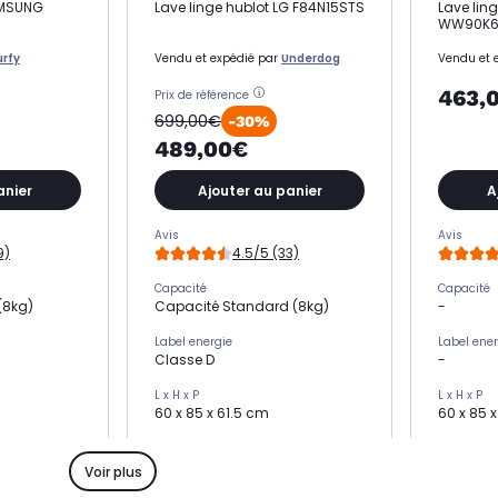
AMSUNG
Lave linge hublot LG F84N15STS
Lave lin
WW90K6
rfy
Vendu et expédié par
Underdog
Vendu et 
463,
Prix de référence
699,00€
-30%
489,00€
anier
Ajouter au panier
A
Avis
Avis
9)
4.5/5 (33)
Capacité
Capacité
(8kg)
Capacité Standard (8kg)
-
Label energie
Label ener
Classe D
-
L x H x P
L x H x P
60 x 85 x 61.5 cm
60 x 85 
Essorage
Essorage
trs)
Essorage élevé (1400 trs)
-
Voir plus