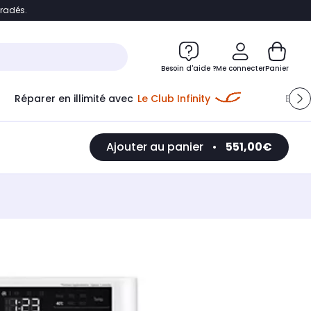
bradés.
e
Accéder directement au chatbot
Besoin d'aide ?
Me connecter
Panier
Réparer en illimité avec
Le Club Infinity
Econ
Ajouter au panier
•
551,00€