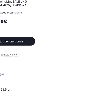
ge hublot SAMSUNG
414QW/EF ADD WASH
expédié par
Murfy
00€
jouter au panier
4.3/5 (56)
gie
x 63.5 cm