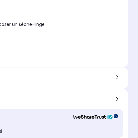
rposer un séche-linge
ci
.