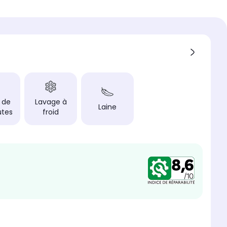
onore maximum
tomatique de lessive
rt différé ou fin différée
 de
Lavage à
Laine
utes
froid
tomatique de lessive