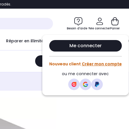
bradés.
e
Accéder directement au chatbot
Besoin d'aide ?
Me connecter
Panier
Réparer en illimité avec
Le Club Infinity
Econ
Me connecter
Ajouter au panier
•
449,00€
Nouveau client
Créer mon compte
ou me connecter avec