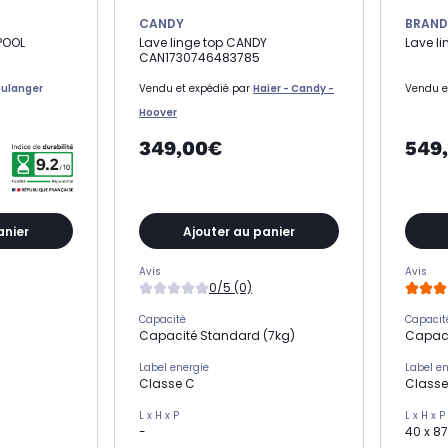
CANDY
BRAND
POOL
Lave linge top CANDY
Lave l
CAN1730746483785
ulanger
Vendu et expédié par
Haier - Candy -
Vendu e
Hoover
349,00€
549
anier
Ajouter au panier
Avis
Avis
0/5 (0)
Capacité
Capacit
Capacité Standard (7kg)
Capaci
Label energie
Label e
Classe C
Classe
L x H x P
L x H x P
-
40 x 87