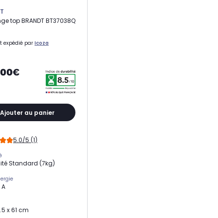
T
inge top BRANDT BT37038Q
t expédié par
Icoza
,00€
Ajouter au panier
5.0/5 (1)
é
té Standard (7kg)
nergie
 A
.5 x 61 cm