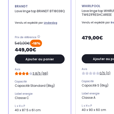
WHIRLPOOL
BRANDT
Lave linge top WHIRL
Lave linge top BRANDT BT18038Q
TW621FRESHCAREEE
Vendu et expédié par
Bo
Vendu et expédié par
Underdog
479,00€
Prix de référence
549,00€
-18%
449,00€
Ajouter au p
Ajouter au panier
Avis
Avis
0/5 (0)
3.8/5 (98)
Capacité
Capacité
Capacité S (6kg)
Capacité Standard (8kg)
Label energie
Label energie
Classe A
Classe C
L x H x P
L x H x P
40 x 90 x 60 cm
40 x 87.5 x 61 cm