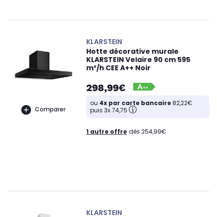
KLARSTEIN
Hotte décorative murale
KLARSTEIN Velaire 90 cm 595
m³/h CEE A++ Noir
298,99€
ou
4x par carte bancaire
82,22€
Comparer
puis 3x 74,75
1 autre offre
dès 254,99€
KLARSTEIN