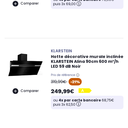
Comparer
puis 3x 69,00
KLARSTEIN
Hotte décorative murale inclinée
KLARSTEIN Alina 90cm 600 m³/h
LED 59 dB Noir
Prix de référence
oldPrice
319,99€
-21%
249,99€
Comparer
ou
4x par carte bancaire
68,75€
puis 3x 62,50