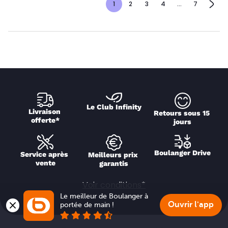
1
2
3
4
...
7
Le Club Infinity
Livraison 
Retours sous 15 
offerte*
jours
Boulanger Drive
Service après 
Meilleurs prix 
vente
garantis
Voir conditions*
Le meilleur de Boulanger à 
Ouvrir l'app
portée de main !