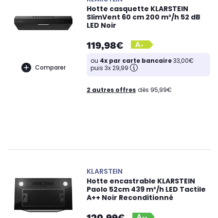
Hotte casquette KLARSTEIN
SlimVent 60 cm 200 m³/h 52 dB
LED Noir
119,98€
ou
4x par carte bancaire
33,00€
Comparer
puis 3x 29,99
2 autres offres
dès 95,99€
KLARSTEIN
Hotte encastrable KLARSTEIN
Paolo 52cm 439 m³/h LED Tactile
A++ Noir Reconditionné
120,99€