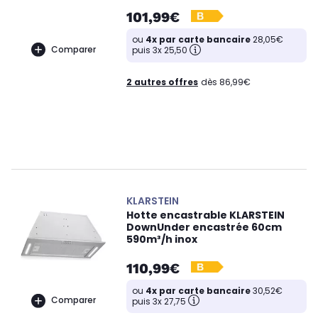
101,99€
ou
4x par carte bancaire
28,05€
Comparer
puis 3x 25,50
2 autres offres
dès 86,99€
KLARSTEIN
Hotte encastrable KLARSTEIN
DownUnder encastrée 60cm
590m³/h inox
110,99€
ou
4x par carte bancaire
30,52€
Comparer
puis 3x 27,75