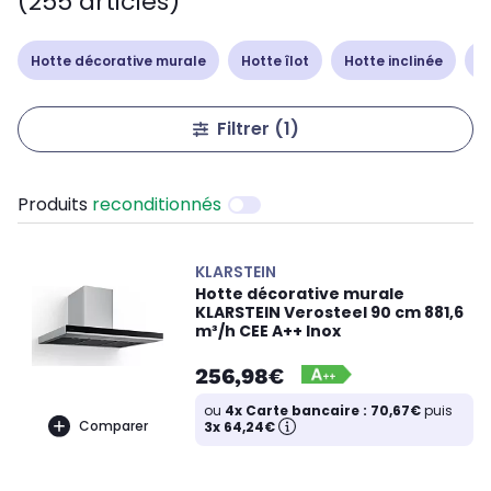
(255 articles)
Hotte décorative murale
Hotte îlot
Hotte inclinée
H
Filtrer
(1)
Produits
reconditionnés
KLARSTEIN
Hotte décorative murale
KLARSTEIN Verosteel 90 cm 881,6
m³/h CEE A++ Inox
256,98€
ou
4x Carte bancaire : 70,67€
puis
Comparer
3x 64,24€