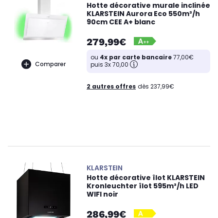
Hotte décorative murale inclinée
KLARSTEIN Aurora Eco 550m³/h
90cm CEE A+ blanc
279,99€
ou
4x par carte bancaire
77,00€
Comparer
puis 3x 70,00
2 autres offres
dès 237,99€
KLARSTEIN
Hotte décorative îlot KLARSTEIN
Kronleuchter îlot 595m³/h LED
WIFI noir
286,99€