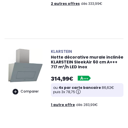
2 autres offres
dès 333,99€
KLARSTEIN
Hotte décorative murale inclinée
KLARSTEIN SleekAir 60 cm A+++
717 m³/h LED Inox
314,99€
ou
4x par carte bancaire
86,62€
Comparer
puis 3x 78,75
1 autre offre
dès 283,99€