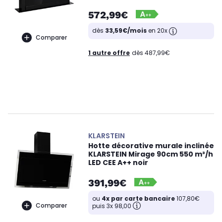
572,99€
dès
33,59€/mois
en 20x
Comparer
1 autre offre
dès 487,99€
KLARSTEIN
Hotte décorative murale inclinée
KLARSTEIN Mirage 90cm 550 m³/h
LED CEE A++ noir
391,99€
ou
4x par carte bancaire
107,80€
Comparer
puis 3x 98,00