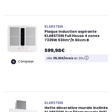
KLARSTEIN
Plaque induction aspirante
KLARSTEIN Full House 4 zones
7335W 530m³/h 60cm B
599,98€
dès
35,18€/mois
en 20x
Comparer
KLARSTEIN
Hotte décorative murale inclinée
KLARSTEIN Ava 60cm murale WiFi