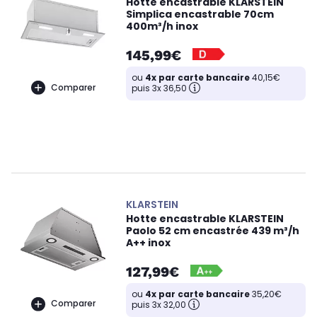
Hotte encastrable KLARSTEIN
Simplica encastrable 70cm
400m³/h inox
145,99€
ou
4x par carte bancaire
40,15€
Comparer
puis 3x 36,50
KLARSTEIN
Hotte encastrable KLARSTEIN
Paolo 52 cm encastrée 439 m³/h
A++ inox
127,99€
ou
4x par carte bancaire
35,20€
Comparer
puis 3x 32,00