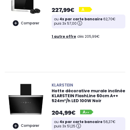
227,99€
ou
4x par carte bancaire
62,70€
Comparer
puis 3x 57,00
1 autre offre
dès 205,99€
KLARSTEIN
Hotte décorative murale inclinée
KLARSTEIN FlashLine 60cm A++
524m³/h LED 100W Noir
204,99€
ou
4x par carte bancaire
56,37€
Comparer
puis 3x 51,25