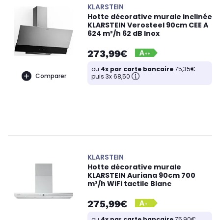
KLARSTEIN
Hotte décorative murale inclinée
KLARSTEIN Verosteel 90cm CEE A
624 m³/h 62 dB Inox
273,99€
ou
4x par carte bancaire
75,35€
Comparer
puis 3x 68,50
KLARSTEIN
Hotte décorative murale
KLARSTEIN Auriana 90cm 700
m³/h WiFi tactile Blanc
275,99€
ou
4x par carte bancaire
75,90€