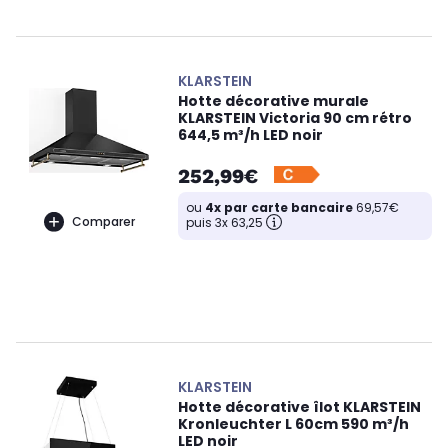
KLARSTEIN
Hotte décorative murale
KLARSTEIN Victoria 90 cm rétro
644,5 m³/h LED noir
252,99€
ou
4x par carte bancaire
69,57€
Comparer
puis 3x 63,25
KLARSTEIN
Hotte décorative îlot KLARSTEIN
Kronleuchter L 60cm 590 m³/h
LED noir