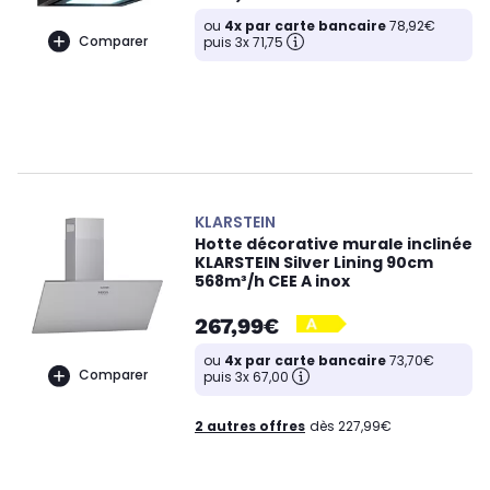
ou
4x par carte bancaire
78,92€
Comparer
puis 3x 71,75
KLARSTEIN
Hotte décorative murale inclinée
KLARSTEIN Silver Lining 90cm
568m³/h CEE A inox
267,99€
ou
4x par carte bancaire
73,70€
Comparer
puis 3x 67,00
2 autres offres
dès 227,99€