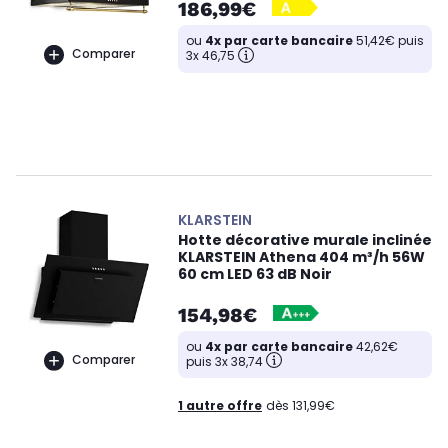
186,99€
ou
4x par carte bancaire
51,42€ puis
Comparer
3x 46,75
KLARSTEIN
Hotte décorative murale inclinée
KLARSTEIN Athena 404 m³/h 56W
60 cm LED 63 dB Noir
154,98€
ou
4x par carte bancaire
42,62€
Comparer
puis 3x 38,74
1 autre offre
dès 131,99€