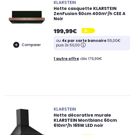
KLARSTEIN
Hotte casquette KLARSTEIN
ZenFusion 60cm 400m³/h CEE A
Noir
199,99€
ou
4x par carte bancaire
55,00€
Comparer
puis 3x 50,00
1 autre offre
dès 179,99€
KLARSTEIN
Hotte décorative murale
KLARSTEIN Montblanc 60cm
610m³/h 165W LED noir