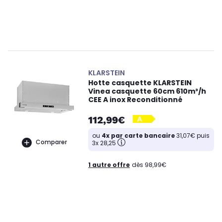
KLARSTEIN
Hotte casquette KLARSTEIN
Vinea casquette 60cm 610m³/h
CEE A inox Reconditionné
112,99€
ou
4x par carte bancaire
31,07€ puis
Comparer
3x 28,25
1 autre offre
dès 98,99€