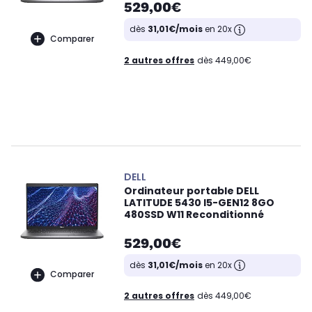
529,00€
dès
31,01€/mois
en 20x
Comparer
2 autres offres
dès 449,00€
DELL
Ordinateur portable DELL
LATITUDE 5430 I5-GEN12 8GO
480SSD W11 Reconditionné
529,00€
dès
31,01€/mois
en 20x
Comparer
2 autres offres
dès 449,00€