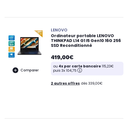
LENOVO
Ordinateur portable LENOVO
THINKPAD L14 G1 I5 Gen10 16G 256
SSD Reconditionné
419,00€
ou
4x par carte bancaire
115,23€
Comparer
puis 3x 104,75
2 autres offres
dès 339,00€