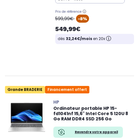
Prix de référence
oldPrice
599,99€
-8%
549,99€
dès
32,24€/mois
en 20x
Grande BRADERIE
Financement offert
HP
Ordinateur portable HP 15-
fd1041nf 15,6" Intel Core 5 120U 8
Go RAM DDR4 SSD 256 Go
Revendre votre appareil