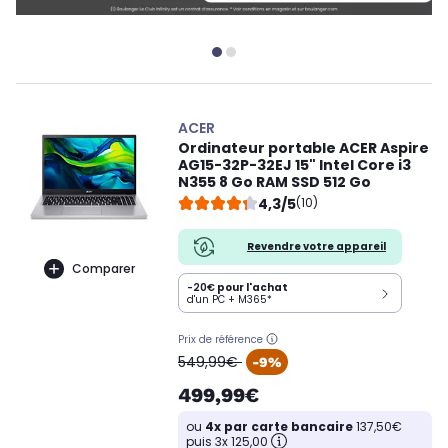
ACER
Ordinateur portable ACER Aspire
AG15-32P-32EJ 15" Intel Core i3
N355 8 Go RAM SSD 512 Go
4,3/5
(10)
Revendre votre appareil
Comparer
-20€
pour l'achat
d'un PC + M365*
Prix de référence
oldPrice
549,99€
-9%
499,99€
ou
4x par carte bancaire
137,50€
puis 3x 125,00