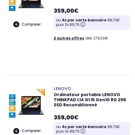
359,00€
ou
4x par carte bancaire
98,73€
Comparer
puis 3x 89,75
2 autres offres
dès 279,00€
LENOVO
Ordinateur portable LENOVO
THINKPAD L14 G1 I5 Gen10 8G 256
SSD Reconditionné
359,00€
ou
4x par carte bancaire
98,73€
Comparer
puis 3x 89,75