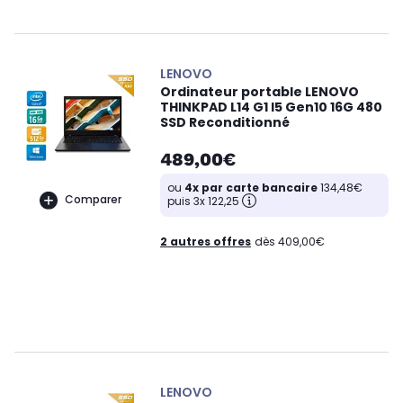
LENOVO
Ordinateur portable LENOVO
THINKPAD L14 G1 I5 Gen10 16G 480
SSD Reconditionné
489,00€
ou
4x par carte bancaire
134,48€
Comparer
puis 3x 122,25
2 autres offres
dès 409,00€
LENOVO