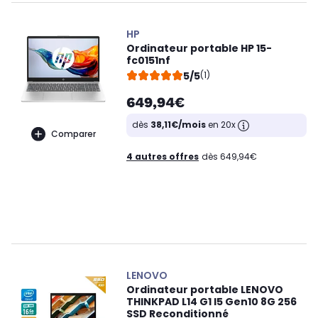
HP
Ordinateur portable HP 15-
fc0151nf
5/5
(1)
649,94€
dès
38,11€/mois
en 20x
Comparer
4 autres offres
dès 649,94€
LENOVO
Ordinateur portable LENOVO
THINKPAD L14 G1 I5 Gen10 8G 256
SSD Reconditionné