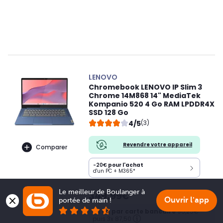
LENOVO
Chromebook LENOVO IP Slim 3
Chrome 14M868 14" MediaTek
Kompanio 520 4 Go RAM LPDDR4X
SSD 128 Go
4/5
(3)
Revendre votre appareil
Comparer
-20€
pour l'achat
d'un PC + M365*
Le meilleur de Boulanger à 
349,99€
Ouvrir l'app
portée de main !
ou
4x par carte bancaire
96,25€
puis 3x 87,50