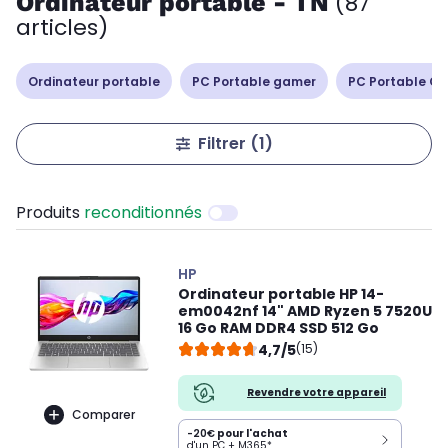
Ordinateur portable - TN
(87
articles)
Ordinateur portable
PC Portable gamer
PC Portable Cop
Filtrer
(1)
Produits
reconditionnés
HP
Ordinateur portable HP 14-
em0042nf 14" AMD Ryzen 5 7520U
16 Go RAM DDR4 SSD 512 Go
4,7/5
(15)
Revendre votre appareil
Comparer
-20€
pour l'achat
d'un PC + M365*