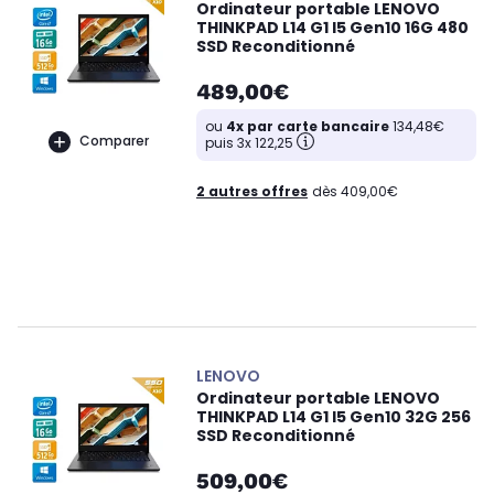
Ordinateur portable LENOVO
THINKPAD L14 G1 I5 Gen10 16G 480
SSD Reconditionné
489,00€
ou
4x par carte bancaire
134,48€
Comparer
puis 3x 122,25
2 autres offres
dès 409,00€
LENOVO
Ordinateur portable LENOVO
THINKPAD L14 G1 I5 Gen10 32G 256
SSD Reconditionné
509,00€