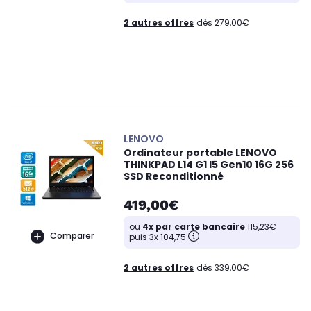
2 autres offres
dès 279,00€
LENOVO
Ordinateur portable LENOVO
THINKPAD L14 G1 I5 Gen10 16G 256
SSD Reconditionné
419,00€
ou
4x par carte bancaire
115,23€
Comparer
puis 3x 104,75
2 autres offres
dès 339,00€