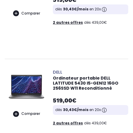
dès
30,43€/mois
en 20x
Comparer
2 autres offres
dès 439,00€
DELL
Ordinateur portable DELL
LATITUDE 5430 I5-GEN12 16GO
256SSD W11 Reconditionné
519,00€
dès
30,43€/mois
en 20x
Comparer
2 autres offres
dès 439,00€