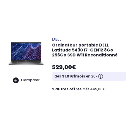
DELL
Ordinateur portable DELL
Latitude 5430 I7-GEN12 8Go
256Go SSD W11 Reconditionné
529,00€
dès
31,01€/mois
en 20x
Comparer
2 autres offres
dès 449,00€