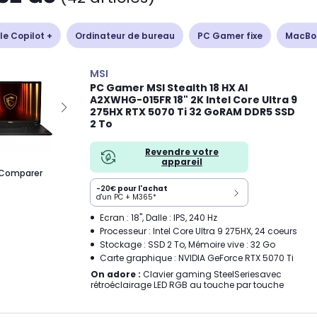
le Copilot +
Ordinateur de bureau
PC Gamer fixe
MacBo
MSI
PC Gamer MSI Stealth 18 HX AI
A2XWHG-015FR 18" 2K Intel Core Ultra 9
275HX RTX 5070 Ti 32 GoRAM DDR5 SSD
2 To
Revendre votre
appareil
Comparer
-20€
pour l'achat
d'un PC + M365*
Ecran : 18", Dalle : IPS, 240 Hz
Processeur : Intel Core Ultra 9 275HX, 24 coeurs
Stockage : SSD 2 To, Mémoire vive : 32 Go
Carte graphique : NVIDIA GeForce RTX 5070 Ti
On adore :
Clavier gaming SteelSeriesavec
rétroéclairage LED RGB au touche par touche