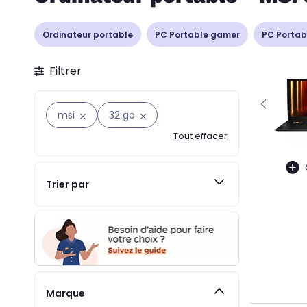
Ordinateur portable
PC Portable gamer
PC Portab
Filtrer
msi
32 go
Tout effacer
Trier par
Marque