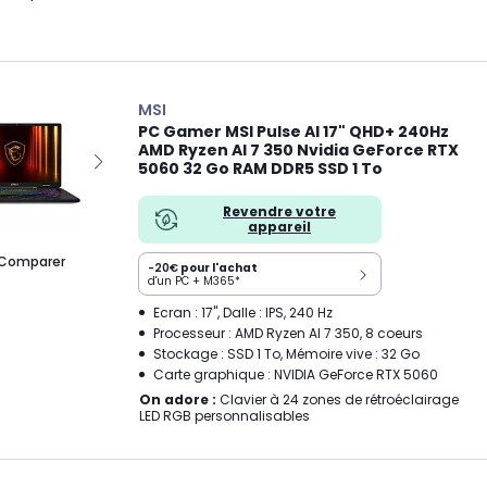
MSI
PC Gamer MSI Pulse AI 17" QHD+ 240Hz
AMD Ryzen AI 7 350 Nvidia GeForce RTX
5060 32 Go RAM DDR5 SSD 1 To
Revendre votre
appareil
Comparer
-20€
pour l'achat
d'un PC + M365*
Ecran : 17", Dalle : IPS, 240 Hz
Processeur : AMD Ryzen AI 7 350, 8 coeurs
Stockage : SSD 1 To, Mémoire vive : 32 Go
Carte graphique : NVIDIA GeForce RTX 5060
On adore :
Clavier à 24 zones de rétroéclairage
LED RGB personnalisables