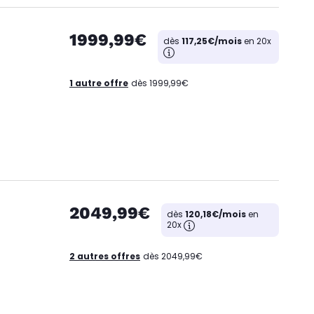
1999,99€
dès
117,25€/mois
en 20x
1 autre offre
dès 1999,99€
2049,99€
dès
120,18€/mois
en
20x
2 autres offres
dès 2049,99€