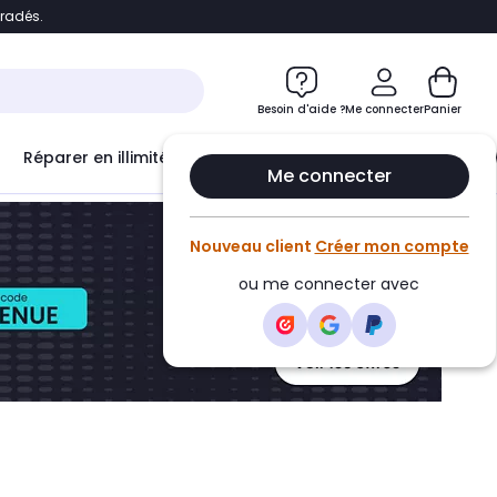
bradés.
ontenu
Accéder directement au pied de page
Besoin d'aide ?
Me connecter
Panier
Réparer en illimité avec
Le Club Infinity
Econ
Me connecter
Nouveau client
Créer mon compte
ou me connecter avec