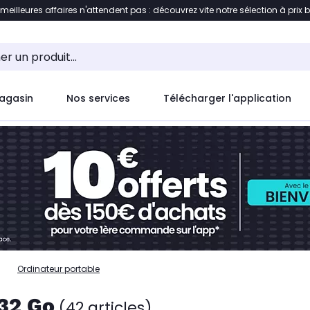
 meilleures affaires n'attendent pas : découvrez vite notre sélection à prix 
ent à la liste des produits
Accéder directement au c
agasin
Nos services
Télécharger l'application
Ordinateur portable
 32 Go
(42 articles)