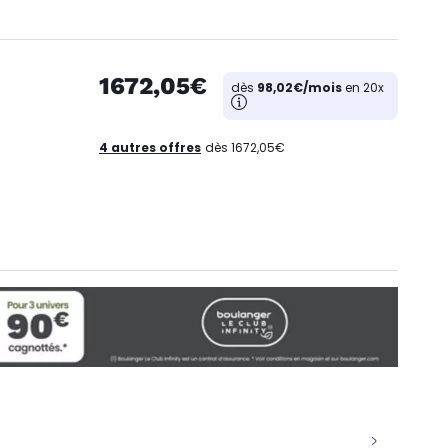
1672,05€
dès
98,02€/mois
en 20x
4 autres offres
dès 1672,05€