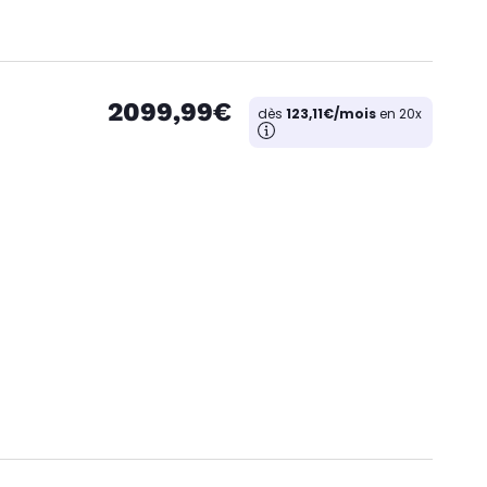
2099,99€
dès
123,11€/mois
en 20x