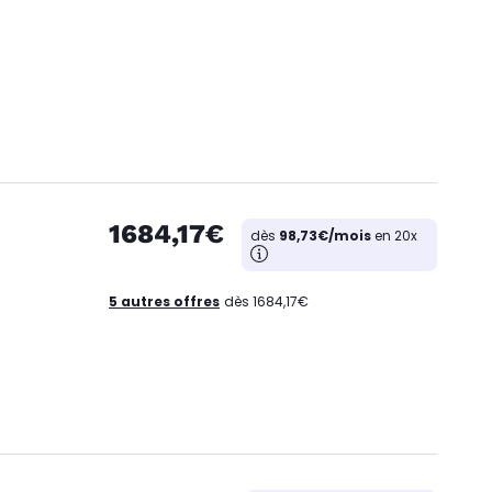
1684,17€
dès
98,73€/mois
en 20x
5 autres offres
dès 1684,17€