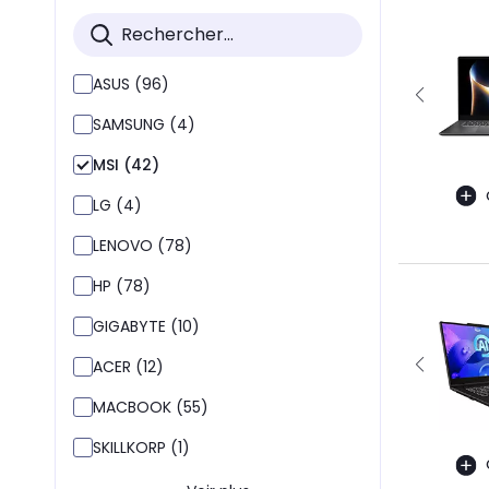
ASUS (96)
SAMSUNG (4)
MSI (42)
LG (4)
LENOVO (78)
HP (78)
GIGABYTE (10)
ACER (12)
MACBOOK (55)
SKILLKORP (1)