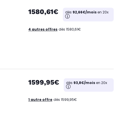
1580,61€
dès
92,66€/mois
en 20x
4 autres offres
dès 1580,61€
1599,95€
dès
93,8€/mois
en 20x
1 autre offre
dès 1599,95€