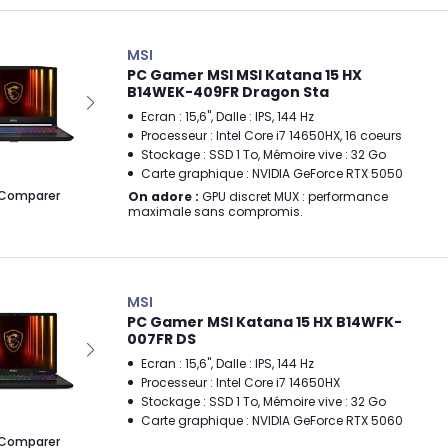
MSI
PC Gamer MSI MSI Katana 15 HX
B14WEK-409FR Dragon Sta
Ecran : 15,6", Dalle : IPS, 144 Hz
Processeur : Intel Core i7 14650HX, 16 coeurs
Stockage : SSD 1 To, Mémoire vive : 32 Go
Carte graphique : NVIDIA GeForce RTX 5050
Comparer
On adore :
GPU discret MUX : performance
maximale sans compromis.
MSI
PC Gamer MSI Katana 15 HX B14WFK-
007FR DS
Ecran : 15,6", Dalle : IPS, 144 Hz
Processeur : Intel Core i7 14650HX
Stockage : SSD 1 To, Mémoire vive : 32 Go
Carte graphique : NVIDIA GeForce RTX 5060
Comparer