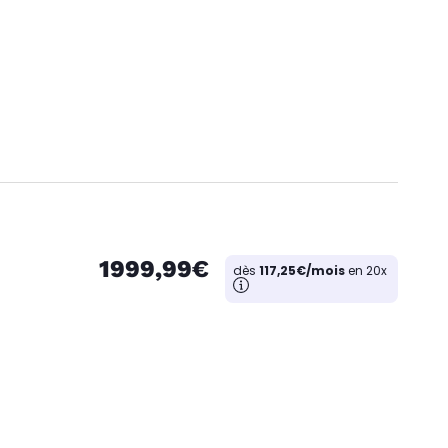
1999,99€
dès
117,25€/mois
en 20x