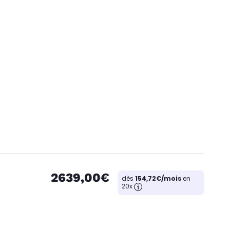
2639,00€
dès
154,72€/mois
en
20x