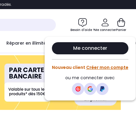
bradés.
ontenu
Accéder directement au pied de page
Besoin d'aide ?
Me connecter
Panier
Réparer en illimité avec
Le Club Infinity
Econ
Me connecter
Nouveau client
Créer mon compte
ou me connecter avec