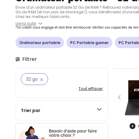
Envie d'un ordinateur portable 32 Go de RAM ? Retrouvez notre la
Go de RAM (et non pas de stockage !), vous bénéficierez d'une belle
chez les meilleurs fabricants.
Lire la suite
*Un crédit vous engage et doit être remboursé. Vérifiez vos capacités de 
Ordinateur portable
PC Portable gamer
PC Portab
Filtrer
32 go
Tout effacer
Trier par