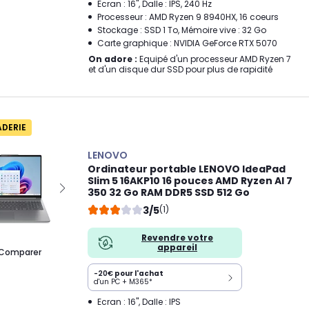
Ecran : 16", Dalle : IPS, 240 Hz
Processeur : AMD Ryzen 9 8940HX, 16 coeurs
Stockage : SSD 1 To, Mémoire vive : 32 Go
Carte graphique : NVIDIA GeForce RTX 5070
On adore :
Equipé d'un processeur AMD Ryzen 7
et d'un disque dur SSD pour plus de rapidité
ADERIE
LENOVO
Ordinateur portable LENOVO IdeaPad
Slim 5 16AKP10 16 pouces AMD Ryzen AI 7
350 32 Go RAM DDR5 SSD 512 Go
3/5
(1)
Revendre votre
appareil
Comparer
-20€
pour l'achat
d'un PC + M365*
Ecran : 16", Dalle : IPS