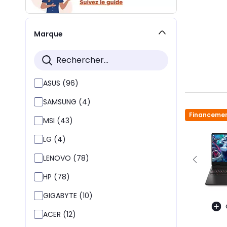
Marque
ASUS (96)
SAMSUNG (4)
Financemen
MSI (43)
LG (4)
LENOVO (78)
HP (78)
GIGABYTE (10)
ACER (12)