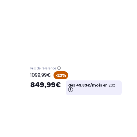
Prix de référence
oldPrice
1099,99€
-23%
849,99€
dès
49,83€/mois
en 20x