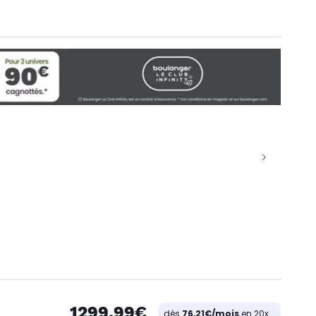
1299,99€
dès
76,21€/mois
en 20x