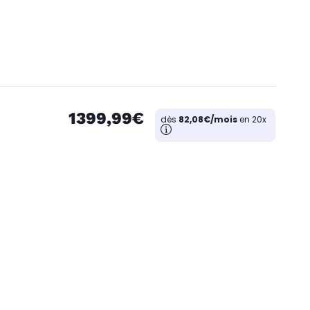
1399,99€
dès
82,08€/mois
en 20x