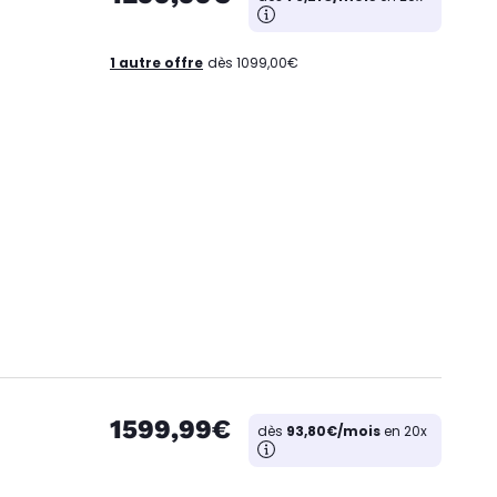
1 autre offre
dès 1099,00€
1599,99€
dès
93,80€/mois
en 20x