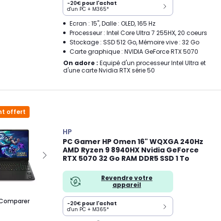
-20€
pour l'achat
d'un PC + M365*
Ecran : 15", Dalle : OLED, 165 Hz
Processeur : Intel Core Ultra 7 255HX, 20 coeurs
Stockage : SSD 512 Go, Mémoire vive : 32 Go
Carte graphique : NVIDIA GeForce RTX 5070
On adore :
Equipé d'un processeur Intel Ultra et
d'une carte Nvidia RTX série 50
t offert
HP
PC Gamer HP Omen 16" WQXGA 240Hz
AMD Ryzen 9 8940HX Nvidia GeForce
RTX 5070 32 Go RAM DDR5 SSD 1 To
Revendre votre
appareil
Comparer
-20€
pour l'achat
d'un PC + M365*