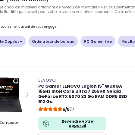
rge choix de modèles affichant ce niveau de mémoire vive vous permettant 
 fluidité que ce soit pour votre travail ou vos divertissements. Cette séle
remboursement avant de vous engager.
le Copilot +
Ordinateur de bureau
PC Gamer fixe
MacBo
LENOVO
PC Gamer LENOVO Legion 15" WUXGA
165Hz Intel Core Ultra 7 255HX Nvidia
GeForce RTX 5070 32 Go RAM DDR5 SSD
512 Go
5/5
(1)
Revendre votre
Comparer
appareil