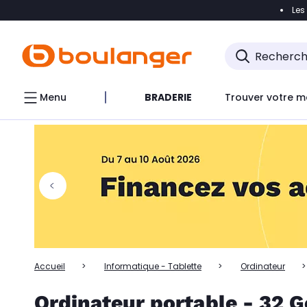
Les
Accéder directement à la navigation
Accéder directem
Accéder directement au chatbot
Menu
BRADERIE
Trouver votre m
Accueil
Informatique - Tablette
Ordinateur
Ordinateur portable - 32 G