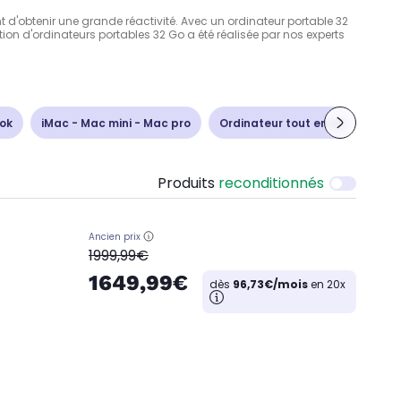
d'obtenir une grande réactivité. Avec un ordinateur portable 32
ction d'ordinateurs portables 32 Go a été réalisée par nos experts
ok
iMac - Mac mini - Mac pro
Ordinateur tout en un
Unit
Produits
reconditionnés
Ancien prix
oldPrice
1999,99€
1649,99€
dès
96,73€/mois
en 20x