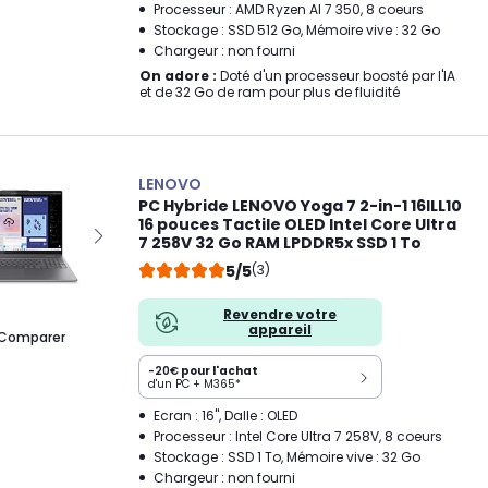
Processeur : AMD Ryzen AI 7 350, 8 coeurs
Stockage : SSD 512 Go, Mémoire vive : 32 Go
Chargeur : non fourni
On adore :
Doté d'un processeur boosté par l'IA
et de 32 Go de ram pour plus de fluidité
LENOVO
PC Hybride LENOVO Yoga 7 2-in-1 16ILL10
16 pouces Tactile OLED Intel Core Ultra
7 258V 32 Go RAM LPDDR5x SSD 1 To
5/5
(3)
Revendre votre
appareil
Comparer
-20€
pour l'achat
d'un PC + M365*
Ecran : 16", Dalle : OLED
Processeur : Intel Core Ultra 7 258V, 8 coeurs
Stockage : SSD 1 To, Mémoire vive : 32 Go
Chargeur : non fourni