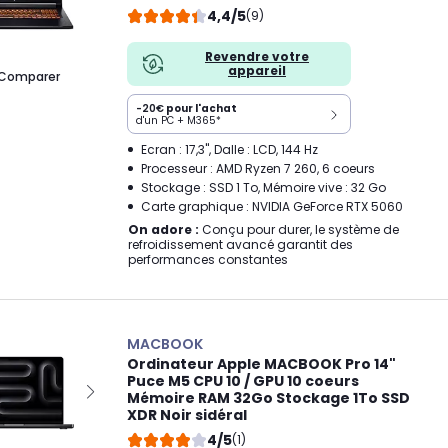
4,4/5
(9)
Revendre votre
appareil
Comparer
-20€
pour l'achat
d'un PC + M365*
Ecran : 17,3", Dalle : LCD, 144 Hz
Processeur : AMD Ryzen 7 260, 6 coeurs
Stockage : SSD 1 To, Mémoire vive : 32 Go
Carte graphique : NVIDIA GeForce RTX 5060
On adore :
Conçu pour durer, le système de
refroidissement avancé garantit des
performances constantes
MACBOOK
Ordinateur Apple MACBOOK Pro 14"
Puce M5 CPU 10 / GPU 10 coeurs
Mémoire RAM 32Go Stockage 1To SSD
XDR Noir sidéral
4/5
(1)