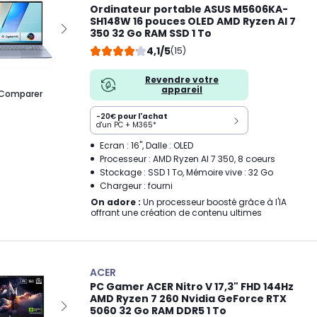
Ordinateur portable ASUS M5606KA-
SH148W 16 pouces OLED AMD Ryzen AI 7
350 32 Go RAM SSD 1 To
4,1/5
(15)
Revendre votre
appareil
Comparer
-20€
pour l'achat
d'un PC + M365*
Ecran : 16", Dalle : OLED
Processeur : AMD Ryzen AI 7 350, 8 coeurs
Stockage : SSD 1 To, Mémoire vive : 32 Go
Chargeur : fourni
On adore :
Un processeur boosté grâce à l'IA
offrant une création de contenu ultimes
ACER
PC Gamer ACER Nitro V 17,3" FHD 144Hz
AMD Ryzen 7 260 Nvidia GeForce RTX
5060 32 Go RAM DDR5 1 To