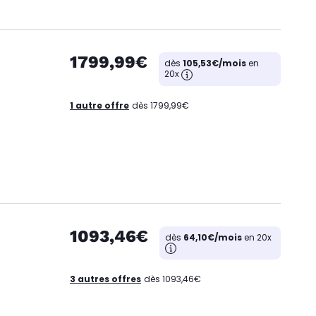
1799,99€
dès
105,53€/mois
en
20x
1 autre offre
dès 1799,99€
1093,46€
dès
64,10€/mois
en 20x
3 autres offres
dès 1093,46€