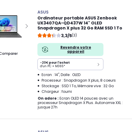
ASUS
Ordinateur portable ASUS Zenbook
UX3407QA-QD437W 14" OLED
Snapdragon X plus 32 Go RAM SSD 1 To
3,3/5
(3)
Revendre votre
appareil
Comparer
-20€
pour l'achat
d'un PC + M365*
Ecran : 14", Dalle : OLED
Processeur : Snapdragon X plus, 8 coeurs
Stockage : SSD 1 To, Mémoire vive : 32 Go
Chargeur : fourni
On adore :
Ecran OLED 14 pouces avec un
processeur Snapdragon X Plus. Autonomie XXL :
jusque 27h