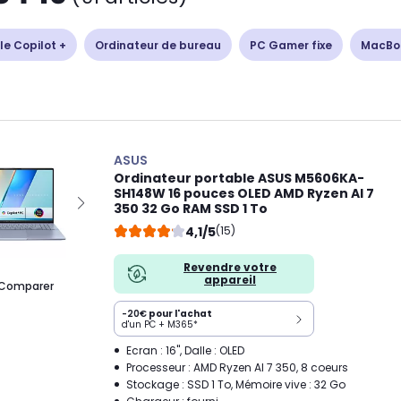
le Copilot +
Ordinateur de bureau
PC Gamer fixe
MacBo
ASUS
Ordinateur portable ASUS M5606KA-
SH148W 16 pouces OLED AMD Ryzen AI 7
350 32 Go RAM SSD 1 To
4,1/5
(15)
Revendre votre
appareil
Comparer
-20€
pour l'achat
d'un PC + M365*
Ecran : 16", Dalle : OLED
Processeur : AMD Ryzen AI 7 350, 8 coeurs
Stockage : SSD 1 To, Mémoire vive : 32 Go