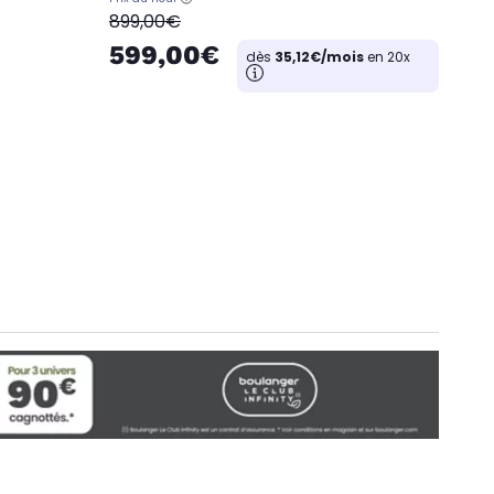
oldPrice
899,00€
599,00€
dès
35,12€/mois
en 20x