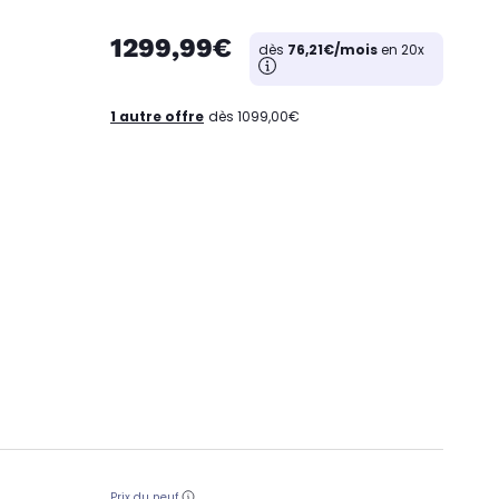
1299,99€
dès
76,21€/mois
en 20x
1 autre offre
dès 1099,00€
Prix du neuf