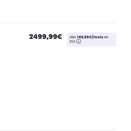
2499,99€
dès
146,56€/mois
en
20x