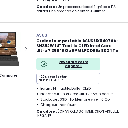
Chargeur : fourni
On adore :
Un processeur boosté grâce à l'IA
offrant une création de contenu ultimes
ASUS
Ordinateur portable ASUS UX8407AA-
SN352W 14" Tactile OLED Intel Core
Ultra 7 355 16 Go RAM LPDDR5x SSD 1 To
Revendre votre
appareil
Comparer
-20€
pour l'achat
d'un PC + M365*
Ecran : 14" Tactile, Dalle : OLED
Processeur : Intel Core Ultra 7 355, 8 coeurs
Stockage : SSD 1 To, Mémoire vive : 16 Go
Chargeur : non fourni
On adore :
ÉCRAN OLED 3K : IMMERSION VISUELLE
INÉGALÉE.