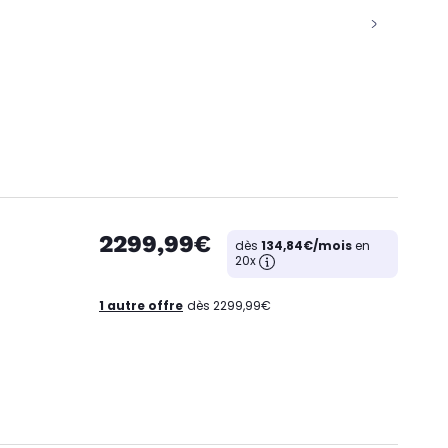
2299,99€
dès
134,84€/mois
en
20x
1 autre offre
dès 2299,99€