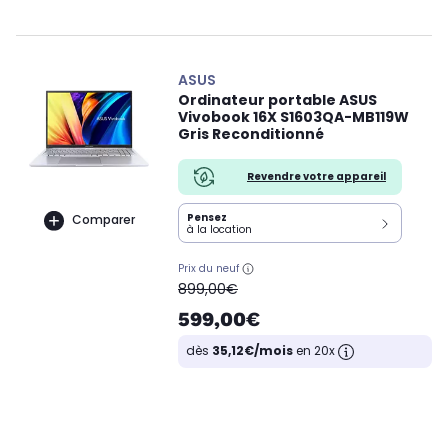
ASUS
Ordinateur portable ASUS
Vivobook 16X S1603QA-MB119W
Gris Reconditionné
Revendre votre appareil
Pensez
Comparer
à la location
Prix du neuf
oldPrice
899,00€
599,00€
dès
35,12€/mois
en 20x