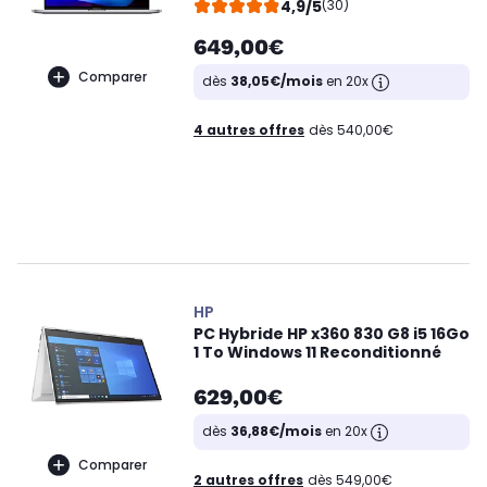
4,9/5
(30)
649,00€
Comparer
dès
38,05€/mois
en 20x
4 autres offres
dès 540,00€
HP
PC Hybride HP x360 830 G8 i5 16Go
1 To Windows 11 Reconditionné
629,00€
dès
36,88€/mois
en 20x
Comparer
2 autres offres
dès 549,00€