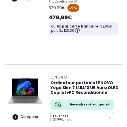
Prix de référence
oldPrice
529,99€
-9%
479,99€
ou
4x par carte bancaire
132,00€
puis 3x 120,00
LENOVO
Ordinateur portable LENOVO
Yoga Slim 7 14ILL10 U5 Aura OLED
Copilot+PC Reconditionné
Revendre votre appareil
Louer dès
Comparer
27.99€/mois