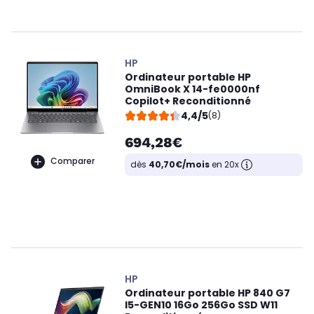
HP
Ordinateur portable HP
OmniBook X 14-fe0000nf
Copilot+ Reconditionné
4,4/5
(8)
694,28€
Comparer
dès
40,70€/mois
en 20x
HP
Ordinateur portable HP 840 G7
I5-GEN10 16Go 256Go SSD W11