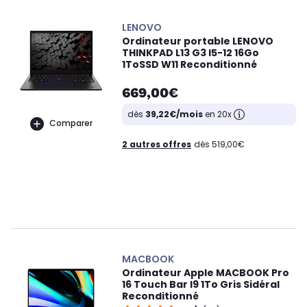
LENOVO
Ordinateur portable LENOVO
THINKPAD L13 G3 I5-12 16Go
1ToSSD W11 Reconditionné
669,00€
dès
39,22€/mois
en 20x
Comparer
2 autres offres
dès 519,00€
MACBOOK
Ordinateur Apple MACBOOK Pro
16 Touch Bar I9 1To Gris Sidéral
Reconditionné