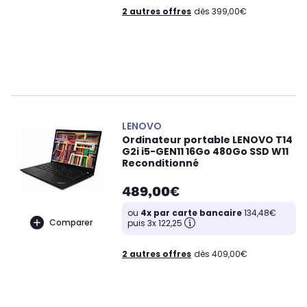
2 autres offres
dès 399,00€
LENOVO
Ordinateur portable LENOVO T14
G2i i5-GEN11 16Go 480Go SSD W11
Reconditionné
489,00€
ou
4x par carte bancaire
134,48€
Comparer
puis 3x 122,25
2 autres offres
dès 409,00€