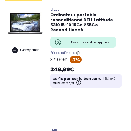
DELL
Ordinateur portable
reconditionné DELL Latitude
5310 i5-10 16Go 256Go
Reconditionné
Revendre votre appareil
Comparer
Prix de référence
oldPrice
379,99€
-7%
349,99€
ou
4x par carte bancaire
96,25€
puis 3x 87,50
HP