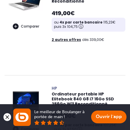
Reconditionné
419,00€
ou
4x par carte bancaire
115,23€
Comparer
puis 3x 104,75
2 autres offres
dès 339,00€
HP
Ordinateur portable HP
Elitebook 840 G8 i7 16Go SSD
256Go W11 Reconditionné
Le meilleur de Boulanger à 
390,00€
Ouvrir l'app
portée de main !
ou
4x par carte bancaire
107,25€
Comparer
puis 3x 97,50