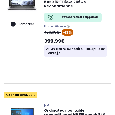
5420 i5-11 16Go 256Go
Reconditionné
Revendre votre appareil
Comparer
Prix de référence
oldPrice
459,99€
-13%
399,99€
ou
4x Carte bancaire : 110€
puis
3x
100€
Grande BRADERIE
HP
Ordinateur portable
reconditionné HP Elitebook 840