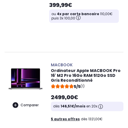
399,99€
ou
4x par carte bancaire
110,00€
puis 3x 100,00
MACBOOK
Ordinateur Apple MACBOOK Pro
16' M2 Pro 16Go RAM 512Go SSD
Gris Reconditionné
5/5
(1)
2499,00€
Comparer
dès
146,51€/mois
en 20x
5 autres offres
dès 1321,00€