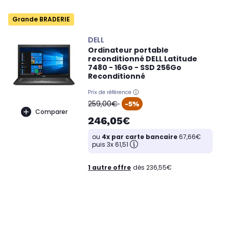
Grande BRADERIE
DELL
Ordinateur portable
reconditionné DELL Latitude
7480 - 16Go - SSD 256Go
Reconditionné
Prix de référence
oldPrice
259,00€
-5%
Comparer
246,05€
ou
4x par carte bancaire
67,66€
puis 3x 61,51
1 autre offre
dès 236,55€