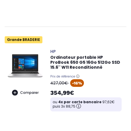
Grande BRADERIE
HP
Ordinateur portable HP
ProBook 650 G5 16Go 512Go SSD
15.6'' W11 Reconditionné
Prix de référence
oldPrice
427,00€
-16%
354,99€
Comparer
ou
4x par carte bancaire
97,62€
puis 3x 88,75