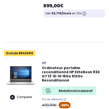
899,00€
dès
52,71€/mois
en 20x
Grande BRADERIE
HP
Ordinateur portable
reconditionné HP EliteBook 830
G7 13' i5-10 16Go 512Go
Reconditionné
Revendre votre appareil
Comparer
Prix de référence
oldPrice
499,99€
-20%