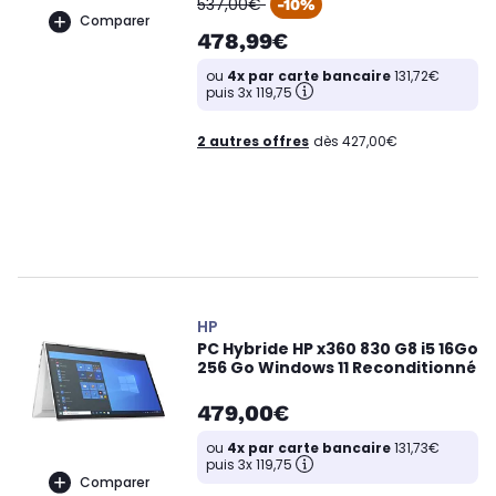
537,00€
-10%
Comparer
478,99€
ou
4x par carte bancaire
131,72€
puis 3x 119,75
2 autres offres
dès 427,00€
HP
PC Hybride HP x360 830 G8 i5 16Go
256 Go Windows 11 Reconditionné
479,00€
ou
4x par carte bancaire
131,73€
puis 3x 119,75
Comparer