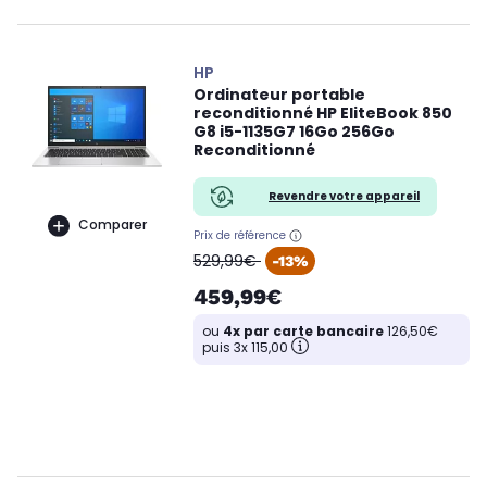
HP
Ordinateur portable
reconditionné HP EliteBook 850
G8 i5-1135G7 16Go 256Go
Reconditionné
Revendre votre appareil
Comparer
Prix de référence
oldPrice
529,99€
-13%
459,99€
ou
4x par carte bancaire
126,50€
puis 3x 115,00