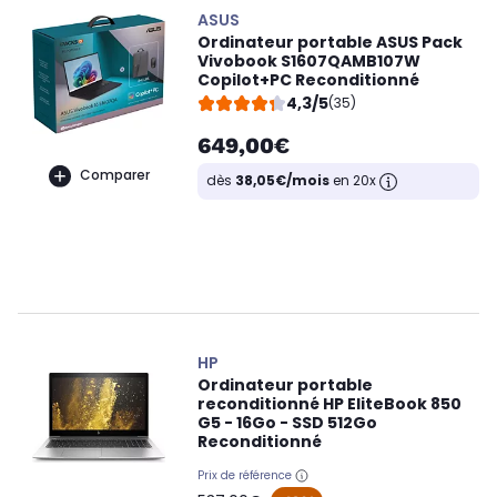
ASUS
Ordinateur portable ASUS Pack
Vivobook S1607QAMB107W
Copilot+PC Reconditionné
4,3/5
(35)
649,00€
Comparer
dès
38,05€/mois
en 20x
HP
Ordinateur portable
reconditionné HP EliteBook 850
G5 - 16Go - SSD 512Go
Reconditionné
Prix de référence
oldPrice