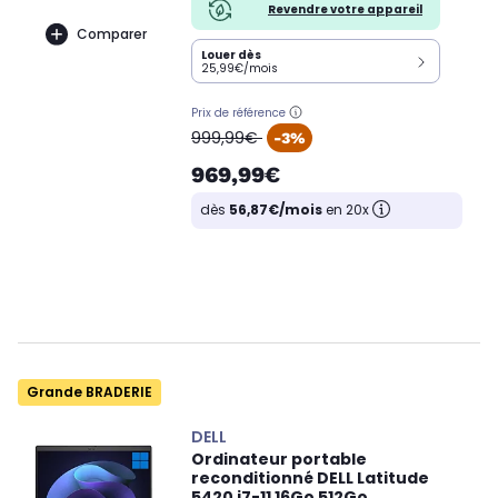
Revendre votre appareil
Comparer
Louer dès
25,99€/mois
Prix de référence
oldPrice
999,99€
-3%
969,99€
dès
56,87€/mois
en 20x
Grande BRADERIE
DELL
Ordinateur portable
reconditionné DELL Latitude
5420 i7-11 16Go 512Go