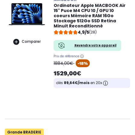
Ordinateur Apple MACBOOK Air
15" Puce M4 CPU 10 / GPU 10
coeurs Mémoire RAM 16Go
Stockage 512Go SSD Retina
Minuit Reconditionné
4,9/5
(28)
Comparer
Revendre votre appareil
Prix de référence
oldPrice
1884,00€
-18%
1529,00€
dès
89,64€/mois
en 20x
Grande BRADERIE