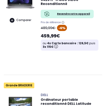
Reconditionné
Revendre votre appareil
Comparer
Prix de référence
oldPrice
489,99€
-6%
459,99€
ou
4x Carte bancaire : 126,5€
puis
3x 115€
Grande BRADERIE
DELL
Ordinateur portable
reconditionné DELL Latitude