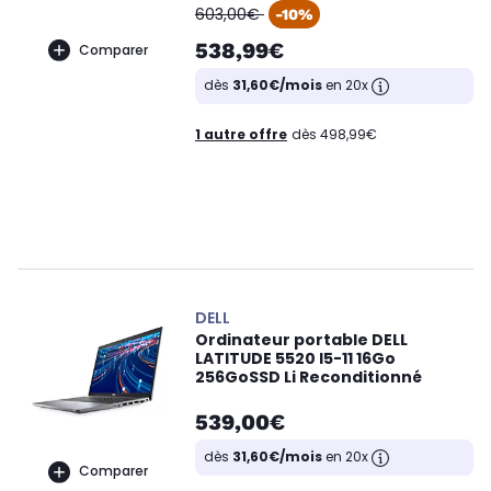
oldPrice
603,00€
-10%
538,99€
Comparer
dès
31,60€/mois
en 20x
1 autre offre
dès 498,99€
DELL
Ordinateur portable DELL
LATITUDE 5520 I5-11 16Go
256GoSSD Li Reconditionné
539,00€
dès
31,60€/mois
en 20x
Comparer