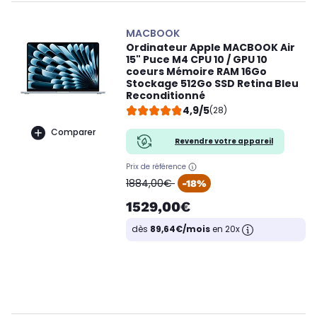
MACBOOK
Ordinateur Apple MACBOOK Air
15" Puce M4 CPU 10 / GPU 10
coeurs Mémoire RAM 16Go
Stockage 512Go SSD Retina Bleu
Reconditionné
4,9/5
(28)
Comparer
Revendre votre appareil
Prix de référence
oldPrice
1884,00€
-18%
1529,00€
dès
89,64€/mois
en 20x