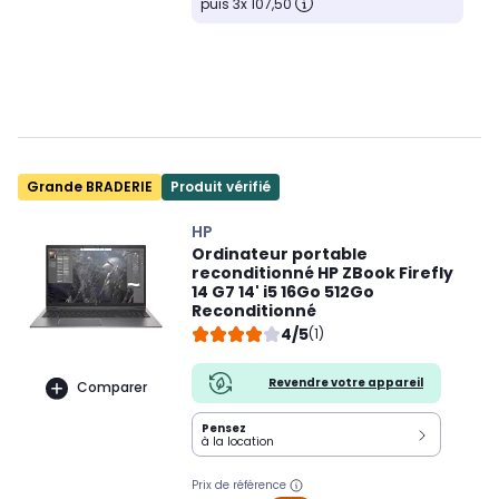
puis 3x 107,50
Grande BRADERIE
Produit vérifié
HP
Ordinateur portable
reconditionné HP ZBook Firefly
14 G7 14' i5 16Go 512Go
Reconditionné
4/5
(1)
Revendre votre appareil
Comparer
Pensez
à la location
Prix de référence