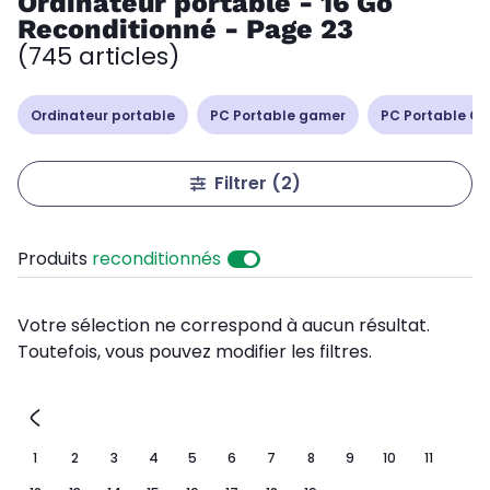
Ordinateur portable - 16 Go
Reconditionné - Page 23
(745 articles)
Ordinateur portable
PC Portable gamer
PC Portable Cop
Filtrer
(2)
Produits
reconditionnés
Votre sélection ne correspond à aucun résultat.
Toutefois, vous pouvez modifier les filtres.
1
2
3
4
5
6
7
8
9
10
11