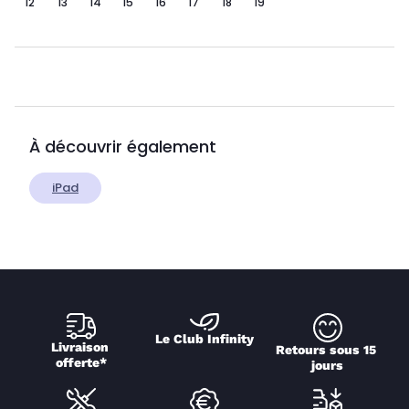
12
13
14
15
16
17
18
19
À découvrir également
iPad
Le Club Infinity
Livraison 
Retours sous 15 
offerte*
jours