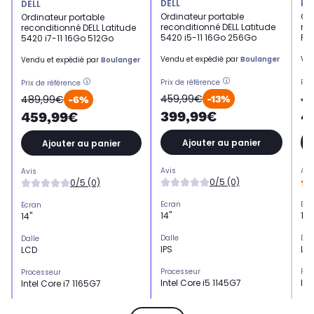
DELL
HP
DELL
Ordinateur portable
Ord
Ordinateur portable
reconditionné DELL Latitude
re
reconditionné DELL Latitude
5420 i5-11 16Go 256Go
Fir
5420 i7-11 16Go 512Go
Vendu et expédié par
Boulanger
Ven
Vendu et expédié par
Boulanger
Prix de référence
Pri
Prix de référence
459,99€
42
489,99€
-13%
-6%
399,99€
4
459,99€
Ajouter au panier
Ajouter au panier
Avis
Avi
Avis
0/5 (0)
0/5 (0)
Ecran
Ecr
Ecran
14"
14"
14"
Dalle
Dal
Dalle
IPS
LC
LCD
Processeur
Pro
Processeur
Intel Core i5 1145G7
Int
Intel Core i7 1165G7
Nombre de coeurs
Nom
Nombre de coeurs