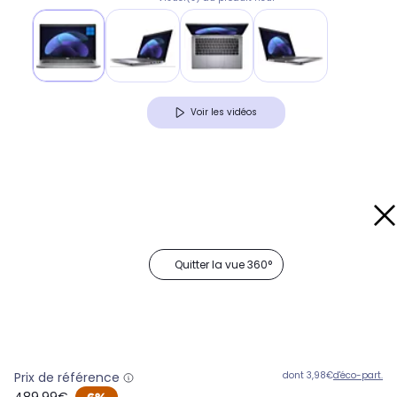
Voir les vidéos
Quitter la vue 360°
Prix de référence
dont 3,98€
d'éco-part.
oldPrice