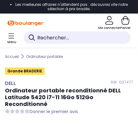
Les meilleures affaires n'attendent pas : découvrez vite notre
Accéder directement à la navigation
sélection à prix bradés.
Accéder directement au contenu
Me connecter
Panier
Accéder directement au pied de page
Menu
Accéder directement au chatbot
Accueil
Ordinateur portable
Grande BRADERIE
Réf. 123
7477
DELL
Ordinateur portable reconditionné
DELL
Latitude 5420 i7-11 16Go 512Go
Reconditionné
Donner le premier avis