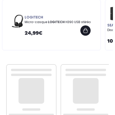
LOGITECH
Micro-casque
LOGITECH
H390 USB stéréo
SEA
Disq
24,99€
10