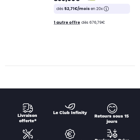
dès
52,71€/mois
en 20x
1 autre offre
dès 676,79€
Le Club Infinity
Livraison 
Retours sous 15 
offerte*
jours