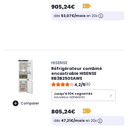
905,24€
dès
53,07€/mois
en 20x
HISENSE
Réfrigérateur combiné
encastrable HISENSE
RB3B250SAWE
4,2/5
(6)
Jusqu'à
90€
cagnottés
nouveaux adhérents
Comparer
805,24€
dès
47,21€/mois
en 20x