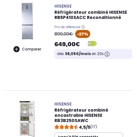
HISENSE
Réfrigérateur combiné HISENSE
RB5P410SACC Reconditionné
Prix de référence
oldPrice
899,00€
-27%
649,00€
Comparer
dès
38,05€/mois
en 20x
HISENSE
Réfrigérateur combiné
encastrable HISENSE
RB3B250SAWC
4,5/5
(17)
Jusqu'à
90€
cagnottés