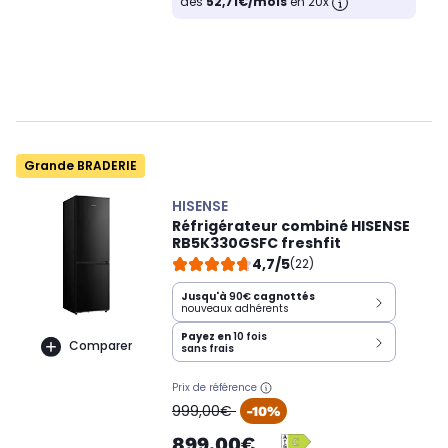
dès
52,71€/mois
en 20x
Grande BRADERIE
HISENSE
Réfrigérateur combiné HISENSE
RB5K330GSFC freshfit
4,7/5
(22)
Jusqu'à
90€
cagnottés
nouveaux adhérents
Payez en
10 fois
Comparer
sans frais
Prix de référence
oldPrice
999,00€
-10%
899,00€