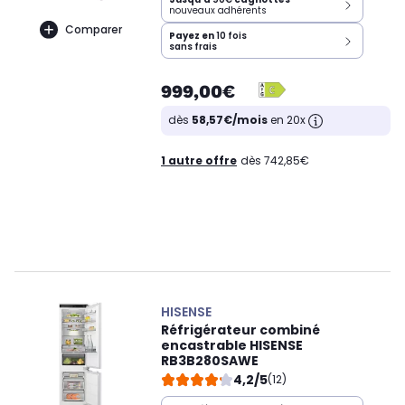
nouveaux adhérents
Comparer
Payez en
10 fois
sans frais
999,00€
dès
58,57€/mois
en 20x
1 autre offre
dès 742,85€
HISENSE
Réfrigérateur combiné
encastrable HISENSE
RB3B280SAWE
4,2/5
(12)