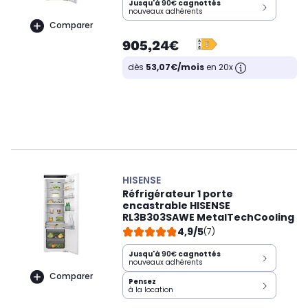
Jusqu'à
90€
cagnottés
nouveaux adhérents
Comparer
905,24€
dès
53,07€/mois
en 20x
HISENSE
Réfrigérateur 1 porte
encastrable HISENSE
RL3B303SAWE MetalTechCooling
4,9/5
(7)
Jusqu'à
90€
cagnottés
nouveaux adhérents
Comparer
Pensez
à la location