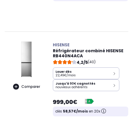
HISENSE
Réfrigérateur combiné HISENSE
RB440N4ACA
4,2/5
(40)
Louer dès
22,49€/mois
Jusqu'à
90€
cagnottés
Comparer
nouveaux adhérents
999,00€
dès
58,57€/mois
en 20x