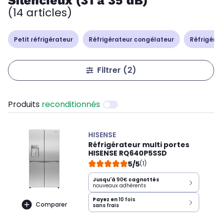
Silencieux (31 à 35 dB)
(14 articles)
Petit réfrigérateur
Réfrigérateur congélateur
Réfrigérat
Filtrer
(2)
Produits
reconditionnés
HISENSE
Réfrigérateur multi portes
HISENSE RQ640P5SSD
5/5
(1)
Jusqu'à
90€
cagnottés
nouveaux adhérents
Payez en
10 fois
Comparer
sans frais