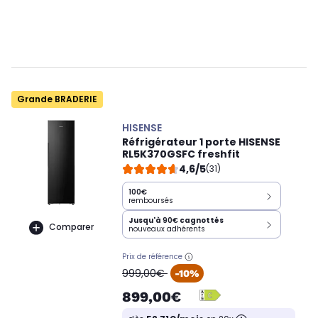
Grande BRADERIE
HISENSE
Réfrigérateur 1 porte HISENSE
RL5K370GSFC freshfit
4,6/5
(31)
100€
remboursés
Jusqu'à
90€
cagnottés
Comparer
nouveaux adhérents
Prix de référence
oldPrice
999,00€
-10%
899,00€