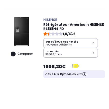
HISENSE
Réfrigérateur Américain HISENSE
RS818N4IFD
1,5/5
(2)
Jusqu'à
90€
cagnottés
nouveaux adhérents
Louer dès
Comparer
39,99€/mois
1606,20€
dès
94,17€/mois
en 20x