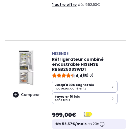
1 autre offre
dès 562,63€
HISENSE
Réfrigérateur combiné
encastrable HISENSE
RB5B250SSWD1
4,4/5
(10)
Jusqu'à
90€
cagnottés
nouveaux adhérents
Comparer
Payez en
10 fois
sans frais
999,00€
dès
58,57€/mois
en 20x