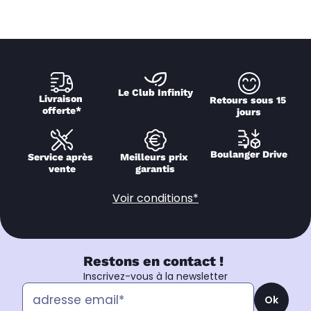
Le Club Infinity
Livraison 
Retours sous 15 
offerte*
jours
Boulanger Drive
Service après 
Meilleurs prix 
vente
garantis
Voir conditions*
Restons en contact !
Inscrivez-vous à la newsletter
Ok