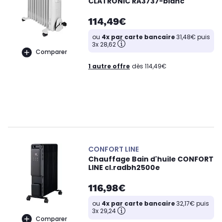
CLATRONIC RA3737-blanc
114,49€
ou
4x par carte bancaire
31,48€ puis
3x 28,62
Comparer
1 autre offre
dès 114,49€
CONFORT LINE
Chauffage Bain d'huile CONFORT
LINE cl.radbh2500e
116,98€
ou
4x par carte bancaire
32,17€ puis
3x 29,24
Comparer