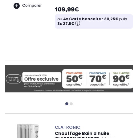
Comparer
109,99€
ou
4x Carte bancaire : 30,25€
puis
3x 27,5€
CLATRONIC
Chauffage Bain d'huile