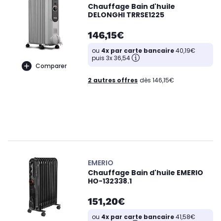
Chauffage Bain d'huile
DELONGHI TRRSE1225
146,15€
ou
4x par carte bancaire
40,19€
puis 3x 36,54
Comparer
2 autres offres
dès 146,15€
EMERIO
Chauffage Bain d'huile EMERIO
HO-132338.1
151,20€
ou
4x par carte bancaire
41,58€