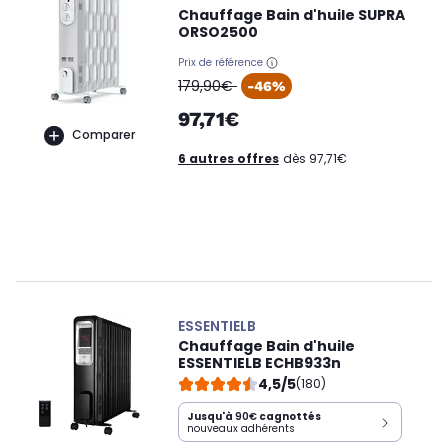
Chauffage Bain d'huile SUPRA
ORSO2500
Prix de référence
oldPrice
179,90€
-46%
97,71€
Comparer
6 autres offres
dès 97,71€
ESSENTIELB
Chauffage Bain d'huile
ESSENTIELB ECHB933n
4,5/5
(180)
Jusqu'à
90€
cagnottés
nouveaux adhérents