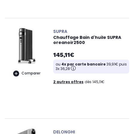
SUPRA
Chauffage Bain d'huile SUPRA
oreanoir2500
145,11€
ou
4x par carte bancaire
39,91€ puis
3x 36,28
Comparer
2 autres offres
dès 145,11€
DELONGHI