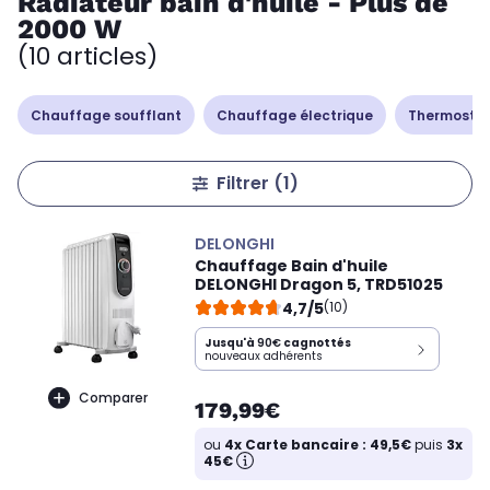
Radiateur bain d'huile - Plus de
2000 W
(10 articles)
Chauffage soufflant
Chauffage électrique
Thermostat
Filtrer
(1)
DELONGHI
Chauffage Bain d'huile
DELONGHI Dragon 5, TRD51025
4,7/5
(10)
Jusqu'à
90€
cagnottés
nouveaux adhérents
Comparer
179,99€
ou
4x Carte bancaire : 49,5€
puis
3x
45€