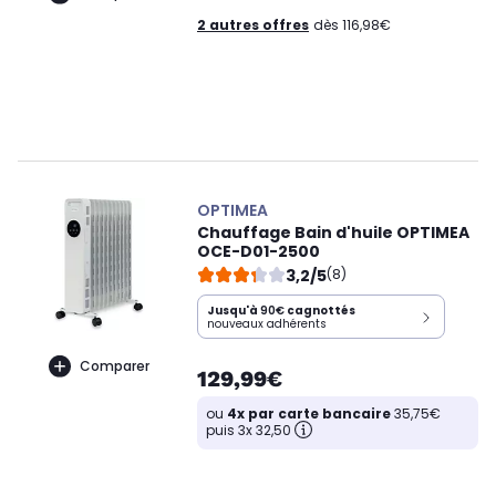
2 autres offres
dès 116,98€
OPTIMEA
Chauffage Bain d'huile OPTIMEA
OCE-D01-2500
3,2/5
(8)
Jusqu'à
90€
cagnottés
nouveaux adhérents
Comparer
129,99€
ou
4x par carte bancaire
35,75€
puis 3x 32,50