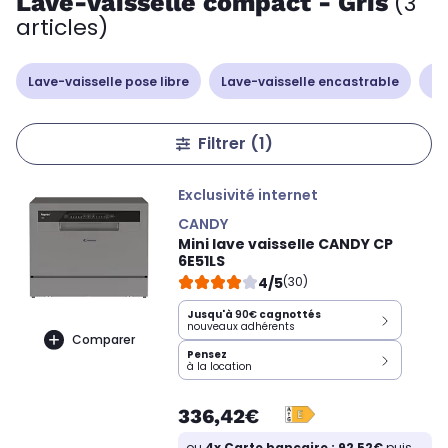
Lave-vaisselle compact - Gris
(3
articles)
Lave-vaisselle pose libre
Lave-vaisselle encastrable
La
Filtrer
(1)
Exclusivité internet
CANDY
Mini lave vaisselle CANDY CP
6E51LS
4/5
(30)
Jusqu'à
90€
cagnottés
nouveaux adhérents
Comparer
Pensez
à la location
336,42€
ou
4x Carte bancaire : 92,52€
puis