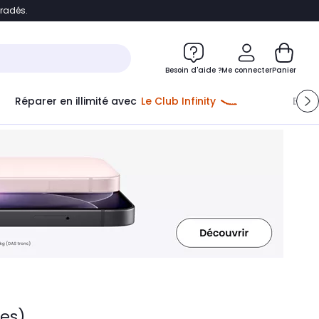
bradés.
ontenu
Accéder directement au pied de page
Besoin d'aide ?
Me connecter
Panier
Réparer en illimité avec
Le Club Infinity
Econ
les)