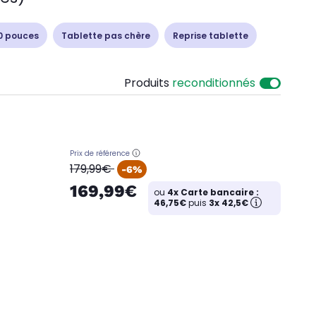
0 pouces
Tablette pas chère
Reprise tablette
Produits
reconditionnés
Prix de référence
oldPrice
179,99€
-6%
169,99€
ou
4x Carte bancaire :
46,75€
puis
3x 42,5€