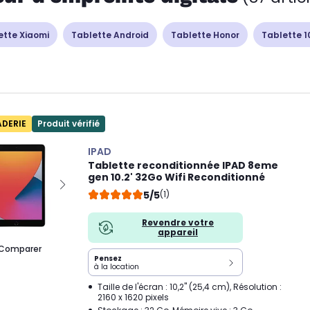
ette Xiaomi
Tablette Android
Tablette Honor
Tablette 1
ADERIE
Produit vérifié
IPAD
Tablette reconditionnée IPAD 8eme
gen 10.2' 32Go Wifi Reconditionné
5/5
(1)
Revendre votre
appareil
Comparer
Pensez
à la location
Taille de l'écran : 10,2" (25,4 cm), Résolution :
2160 x 1620 pixels