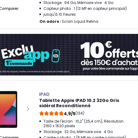
Stockage : 64 Go, Mémoire vive : 4 Go
Comparer
Capteur photo : 1 (12 MP en capteur principal)
jusqu'à 10 heures
On adore :
Ecran Liquid Retina
IPAD
Tablette Apple IPAD 10.2 32Go Gris
sidéral Reconditionné
4,9/5
(134)
Taille de l'écran : 10,2" (25,4 cm), Résolution :
2160 x 1620 pixels
Stockage : 32 Go, Mémoire vive : 4 Go
Comparer
Capteur photo : 1 (8 MP en capteur principal)