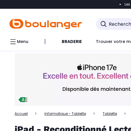
Les
Accéder directement à la navigation
Accéder directem
Accéder directement au chatbot
Menu
BRADERIE
Trouver votre m
Accueil
Informatique - Tablette
Tablette
iPad - Reconditionné Lecte