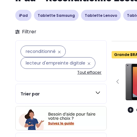
iPad
Tablette Samsung
Tablette Lenovo
Tabl
Filtrer
reconditionné
Grande BR
lecteur d'empreinte digitale
Tout effacer
Trier par