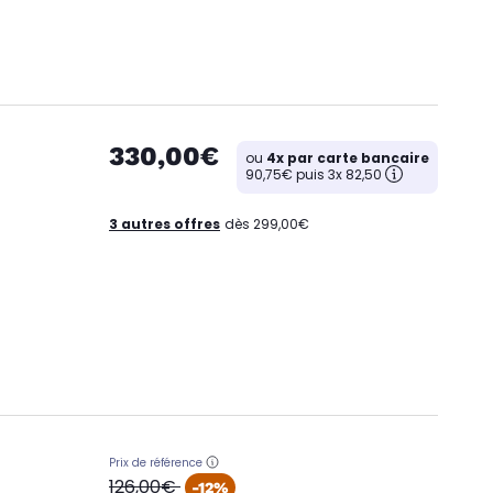
330,00€
ou
4x par carte bancaire
90,75€ puis 3x 82,50
3 autres offres
dès 299,00€
Prix de référence
oldPrice
126,00€
-12%