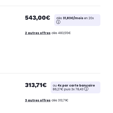
543,00€
dès
31,83€/mois
en 20x
2 autres offres
dès 483,55€
313,71€
ou
4x par carte bancaire
86,27€ puis 3x 78,43
3 autres offres
dès 313,71€