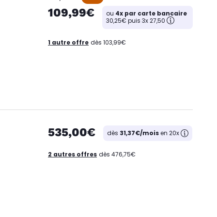
109,99€
ou
4x par carte bancaire
30,25€ puis 3x 27,50
1 autre offre
dès 103,99€
535,00€
dès
31,37€/mois
en 20x
2 autres offres
dès 476,75€