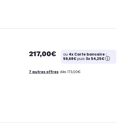
217,00€
ou
4x Carte bancaire :
59,68€
puis
3x 54,25€
7 autres offres
dès 173,00€