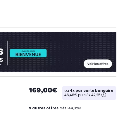
169,00€
ou
4x par carte bancaire
46,48€ puis 3x 42,25
9 autres offres
dès 144,02€