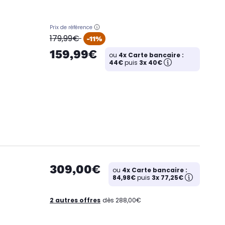
Prix de référence
oldPrice
179,99€
-11%
159,99€
ou
4x Carte bancaire :
44€
puis
3x 40€
309,00€
ou
4x Carte bancaire :
84,98€
puis
3x 77,25€
2 autres offres
dès 288,00€