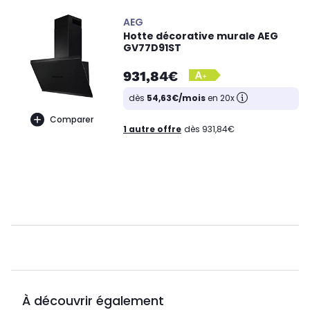
AEG
Hotte décorative murale AEG
GV77D91ST
931,84€
dès
54,63€/mois
en 20x
Comparer
1 autre offre
dès 931,84€
À découvrir également