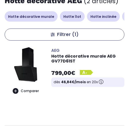
Hotte décorative AEG
(2 articles)
Hotte décorative murale
Hotte îlot
Hotte inclinée
H
Filtrer
(1)
AEG
Hotte décorative murale AEG
GV77D61ST
799,00€
dès
46,84€/mois
en 20x
Comparer