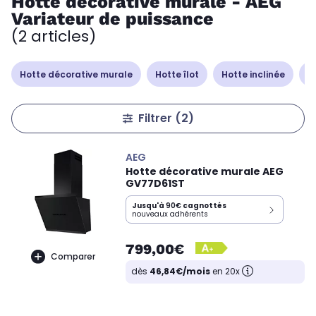
Hotte décorative murale - AEG
Variateur de puissance
(2 articles)
Hotte décorative murale
Hotte îlot
Hotte inclinée
H
Filtrer
(2)
AEG
Hotte décorative murale AEG
GV77D61ST
Jusqu'à
90€
cagnottés
nouveaux adhérents
799,00€
Comparer
dès
46,84€/mois
en 20x