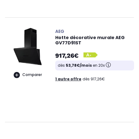
AEG
Hotte décorative murale AEG
GV77D91ST
917,26€
dès
53,78€/mois
en 20x
Comparer
1 autre offre
dès 917,26€