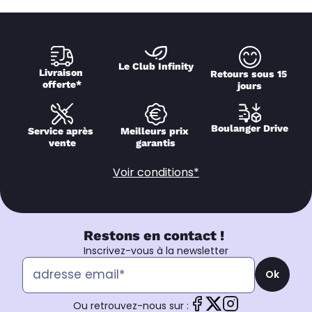
Le Club Infinity
Livraison 
Retours sous 15 
offerte*
jours
Boulanger Drive
Service après 
Meilleurs prix 
vente
garantis
Voir conditions*
Restons en contact !
Inscrivez-vous à la newsletter
Ok
Ou retrouvez-nous sur :