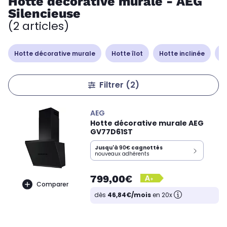
Hotte décorative murale - AEG
Silencieuse
(2 articles)
Hotte décorative murale
Hotte îlot
Hotte inclinée
H
Filtrer
(2)
AEG
Hotte décorative murale AEG
GV77D61ST
Jusqu'à
90€
cagnottés
nouveaux adhérents
799,00€
Comparer
dès
46,84€/mois
en 20x