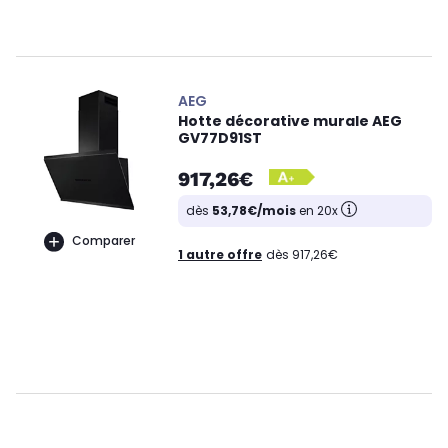
AEG
Hotte décorative murale AEG
GV77D91ST
917,26€
dès
53,78€/mois
en 20x
Comparer
1 autre offre
dès 917,26€