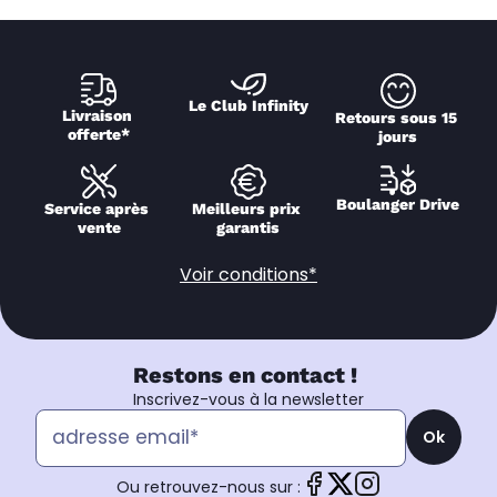
Le Club Infinity
Livraison 
Retours sous 15 
offerte*
jours
Boulanger Drive
Service après 
Meilleurs prix 
vente
garantis
Voir conditions*
Restons en contact !
Inscrivez-vous à la newsletter
Ok
Ou retrouvez-nous sur :