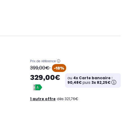
Prix de référence
oldPrice
399,00€
-18%
329,00€
ou
4x Carte bancaire :
90,48€
puis
3x 82,25€
1 autre offre
dès 321,76€