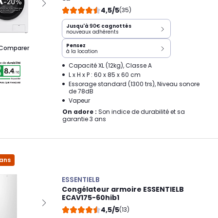
4,5/5
(35)
Jusqu'à
90€
cagnottés
nouveaux adhérents
Pensez
Comparer
à la location
Capacité XL (12kg), Classe A
L x H x P : 60 x 85 x 60 cm
Essorage standard (1300 trs), Niveau sonore
de 78dB
Vapeur
On adore :
Son indice de durabilité et sa
garantie 3 ans
 ans
ESSENTIELB
Congélateur armoire ESSENTIELB
ECAV175-60hib1
4,5/5
(13)