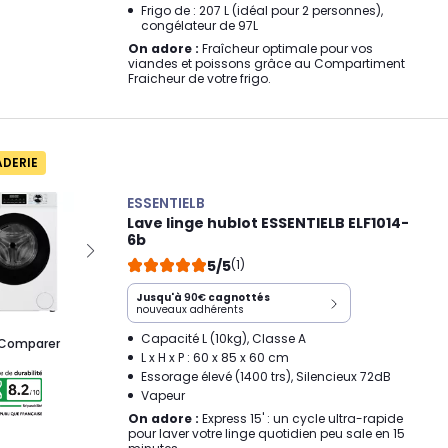
Frigo de : 207 L (idéal pour 2 personnes),
congélateur de 97L
On adore :
Fraîcheur optimale pour vos
viandes et poissons grâce au Compartiment
Fraicheur de votre frigo.
ADERIE
ESSENTIELB
Lave linge hublot ESSENTIELB ELF1014-
6b
5/5
(1)
Jusqu'à
90€
cagnottés
nouveaux adhérents
Capacité L (10kg), Classe A
Comparer
L x H x P : 60 x 85 x 60 cm
Essorage élevé (1400 trs), Silencieux 72dB
Vapeur
On adore :
Express 15' : un cycle ultra-rapide
pour laver votre linge quotidien peu sale en 15