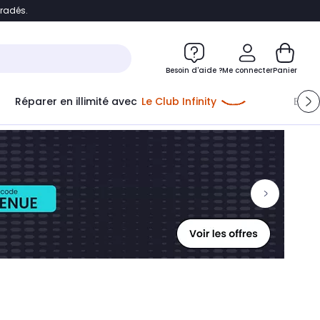
bradés.
ontenu
Accéder directement au pied de page
Besoin d'aide ?
Me connecter
Panier
Réparer en illimité avec
Le Club Infinity
Econ