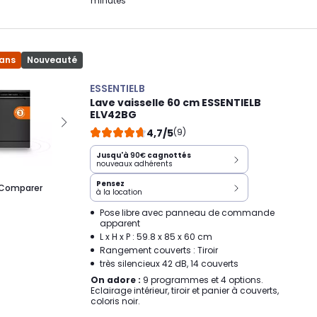
minutes
 ans
Nouveauté
ESSENTIELB
Lave vaisselle 60 cm ESSENTIELB
ELV42BG
4,7/5
(9)
Jusqu'à
90€
cagnottés
nouveaux adhérents
Pensez
Comparer
à la location
Pose libre avec panneau de commande
apparent
L x H x P : 59.8 x 85 x 60 cm
Rangement couverts : Tiroir
très silencieux 42 dB, 14 couverts
On adore :
9 programmes et 4 options.
Eclairage intérieur, tiroir et panier à couverts,
coloris noir.