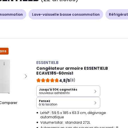
onsommation
Lave-vaisselle basse consommation
Réfrigéra
 ans
ESSENTIELB
Congélateur armoire ESSENTIELB
ECAVE185-60mis1
4,8/5
(8)
Jusqu'à
90€
cagnottés
nouveaux adhérents
Pensez
Comparer
à la location
LxHxP : 59.5 x 185 x 63.3 cm, dégivrage
automatique
Volume total : standard 272L
Autonomie en cas de coupure de courant : 8