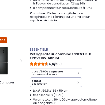
h, Pouvoir de congélation : 12 kg/24h
8 compartiments, Pièce supérieure à 10°C
On adore :
Pilotez ce congélateur ou
réfrigérateur via l'écran pour une fraîcheur
rapide et sécurisée.
 ans
ESSENTIELB
Réfrigérateur combiné ESSENTIELB
ERCVE185-60hin1
4,6/5
(9)
Jusqu'à
90€
cagnottés
nouveaux adhérents
Pensez
Comparer
à la location
LxHxP : 59.5 x 186 x 59 cm
très silencieux (35dB)
Volume total : 304 L, Dégivrage automatique
du congélateur