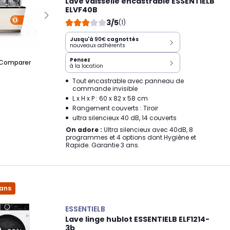
Lave vaisselle encastrable ESSENTIELB
ELVF40B
3/5
(1)
Jusqu'à
90€
cagnottés
nouveaux adhérents
Pensez
Comparer
à la location
Tout encastrable avec panneau de
commande invisible
L x H x P : 60 x 82 x 58 cm
Rangement couverts : Tiroir
ultra silencieux 40 dB, 14 couverts
On adore :
Ultra silencieux avec 40dB, 8
programmes et 4 options dont Hygiène et
Rapide. Garantie 3 ans.
 ans
ESSENTIELB
Lave linge hublot ESSENTIELB ELF1214-
3b