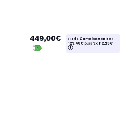
449,00€
ou
4x Carte bancaire :
123,48€
puis
3x 112,25€