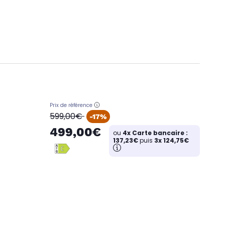
Prix de référence
oldPrice
599,00€
-17%
499,00€
ou
4x Carte bancaire :
137,23€
puis
3x 124,75€