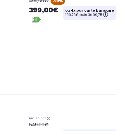
oldPrice
499,00€
-20%
399,00€
ou
4x par carte bancaire
109,73€ puis 3x 99,75
Ancien prix
oldPrice
549,00€