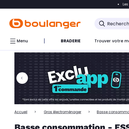
Les
Accéder directement à la navigation
Accéder directem
Accéder directement au chatbot
Menu
BRADERIE
Trouver votre m
Accueil
Gros électroménager
Basse consomma
Basse consommation - ES