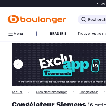
Les
Accéder directement à la navigation
Accéder directem
Accéder directement au chatbot
Menu
BRADERIE
Trouver votre m
Accueil
Gros électroménager
Congélateur
Congélateur Siemens
(6 arti