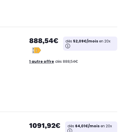
888,54€
dès
52,09€/mois
en 20x
1 autre offre
dès 888,54€
1091,92€
dès
64,01€/mois
en 20x