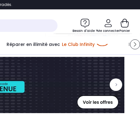
bradés.
ontenu
Accéder directement au pied de page
Besoin d'aide ?
Me connecter
Panier
Réparer en illimité avec
Le Club Infinity
Econ
Me connecter
Nouveau client
Créer mon compte
ou me connecter avec