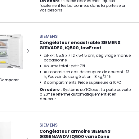
On adore :
Flexible door interior : ajuster
facilement les balconnets dans la porte selon
vos besoins
SIEMENS
Congélateur encastrable SIEMENS
GI11VADE0, iQ500, lowFrost
LxHxP : 55.8 x 71.2 x 54.5 cm, dégivrage manuel
occasionnel
Volume total : petit 72L
Autonomie en cas de coupure de courant : 13
h, Pouvoir de congélation : 8 kg/24h
Comparer
3 compartiments, Pièce supérieure à 10°C
On adore :
Système softClose : La porte ouverte
à 20° se referme automatiquement et en
douceur.
SIEMENS
Congélateur armoire SIEMENS
GS58NAWDV IQ500 varioZone