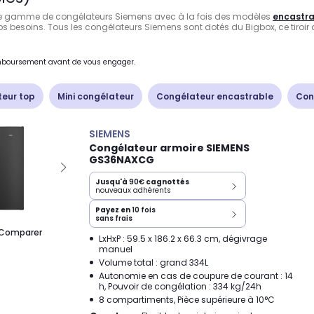
arge gamme de congélateurs Siemens avec à la fois des modèles
encastra
vos besoins. Tous les congélateurs Siemens sont dotés du Bigbox, ce tiroi
remboursement avant de vous engager.
eur top
Mini congélateur
Congélateur encastrable
Con
SIEMENS
Congélateur armoire SIEMENS
GS36NAXCG
Jusqu'à
90€
cagnottés
nouveaux adhérents
Payez en
10 fois
sans frais
Comparer
LxHxP : 59.5 x 186.2 x 66.3 cm, dégivrage
manuel
Volume total : grand 334L
Autonomie en cas de coupure de courant : 14
h, Pouvoir de congélation : 334 kg/24h
8 compartiments, Pièce supérieure à 10°C