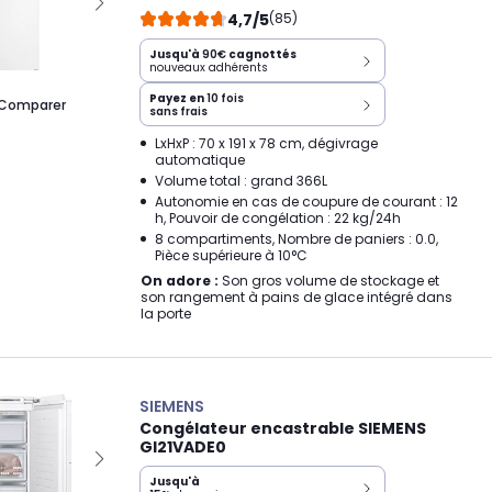
4,7/5
(85)
Jusqu'à
90€
cagnottés
nouveaux adhérents
Payez en
10 fois
Comparer
sans frais
LxHxP : 70 x 191 x 78 cm, dégivrage
automatique
Volume total : grand 366L
Autonomie en cas de coupure de courant : 12
h, Pouvoir de congélation : 22 kg/24h
8 compartiments, Nombre de paniers : 0.0,
Pièce supérieure à 10°C
On adore :
Son gros volume de stockage et
son rangement à pains de glace intégré dans
la porte
SIEMENS
Congélateur encastrable SIEMENS
GI21VADE0
Jusqu'à