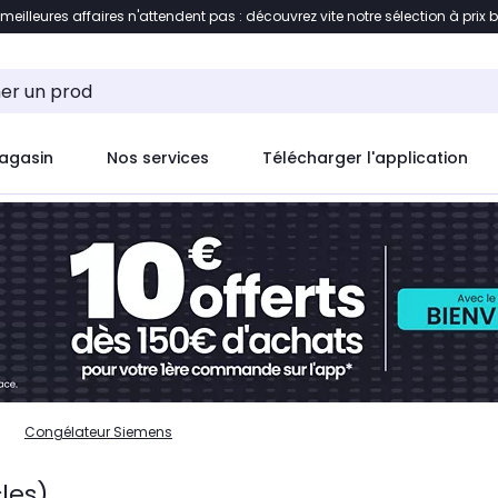
 meilleures affaires n'attendent pas : découvrez vite notre sélection à prix 
ent à la liste des produits
Accéder directement au c
agasin
Nos services
Télécharger l'application
Congélateur Siemens
cles)