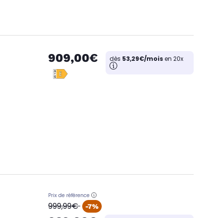
909,00€
dès
53,29€/mois
en 20x
Prix de référence
oldPrice
999,99€
-7%