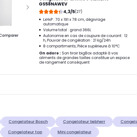
GS58NAWEV
4,3/5
(27)
LxHxP : 70 x 191 x 78 cm, dégivrage
automatique
Volume total : grand 366L
Comparer
Autonomie en cas de coupure de courant : 12
h, Pouvoir de congélation : 21 kg/24h
8 compartiments, Pièce supérieure à 10°C
On adore :
Son tiroir bigBox adapté à vos
aliments de grandes tailles constitue un espace
de rangement conséquent
Congelateur Bosch
Congelateur liebherr
Congela
Congelateur top
Mini congelateur