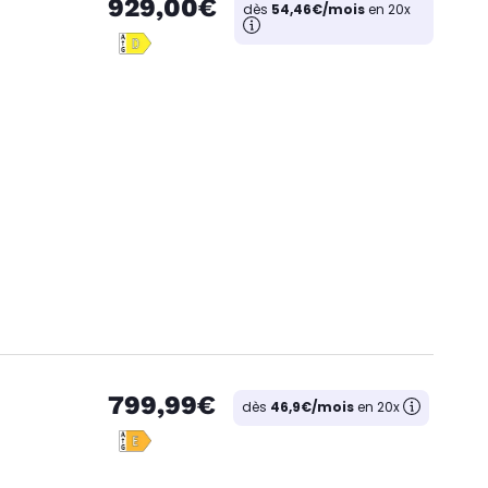
929,00€
dès
54,46€/mois
en 20x
799,99€
dès
46,9€/mois
en 20x