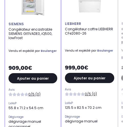
LIEBHERR
SI
SIEMENS
Congélateur coffre LIEBHERR
Co
Congélateur encastrable
CFe2080-26
en
SIEMENS GI11VADE0, iQ500,
GU
lowFrost
pa
Vendu et expédié par
Boulanger
Ven
Vendu et expédié par
Boulanger
Bou
999,00€
8
909,00€
Ajouter au panier
Ajouter au panier
Avis
Avi
Avis
0/5 (0)
0/5 (0)
LxHxP
LxH
LxHxP
125.5 x 82.5 x 70.2 cm
59.
55.8 x 71.2 x 54.5 cm
Dégivrage
Dég
Dégivrage
dégivrage manuel
dé
dégivrage manuel
occasionnel