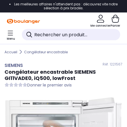
Les meilleures affaires n'attendent pas : découvrez vite notre
Accéder directement à la navigation
sélection à prix bradés.
Accéder directement au contenu
Me connecter
Panier
Accéder directement au pied de page
Menu
Accéder directement au chatbot
Accueil
Congélateur encastrable
Réf. 122
1567
SIEMENS
Congélateur encastrable
SIEMENS
GI11VADE0, iQ500, lowFrost
Donner le premier avis