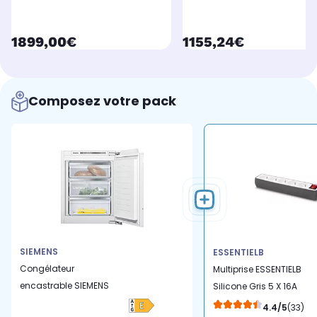
currentPrice
currentPrice
1899,00€
1155,24€
Composez votre pack
SIEMENS
ESSENTIELB
Congélateur
Multiprise ESSENTIELB
encastrable SIEMENS
Silicone Gris 5 X 16A
GI11VADE0, iQ500,
avec interrupteur
4.4/5
(33)