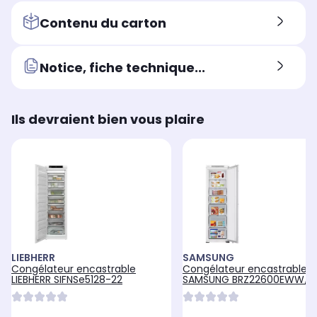
ga
Contenu du carton
Type d'installation
Typ
Type d'installation
Pose libre
Enc
Encastrable (intégrable)
Notice, fiche technique...
Ils devraient bien vous plaire
LIEBHERR
SAMSUNG
Congélateur encastrable
Congélateur encastrable
LIEBHERR SIFNSe5128-22
SAMSUNG BRZ22600EWW/E