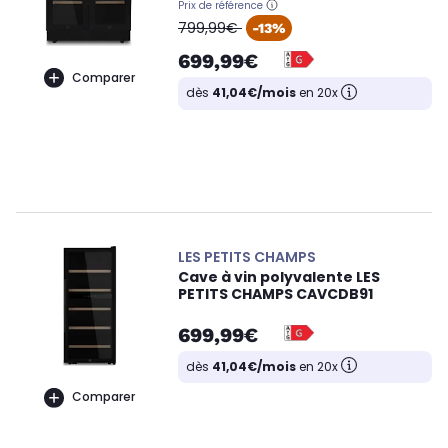
Prix de référence
oldPrice
799,99€
-13%
699,99€
Comparer
dès
41,04€/mois
en 20x
LES PETITS CHAMPS
Cave à vin polyvalente LES
PETITS CHAMPS CAVCDB91
699,99€
dès
41,04€/mois
en 20x
Comparer