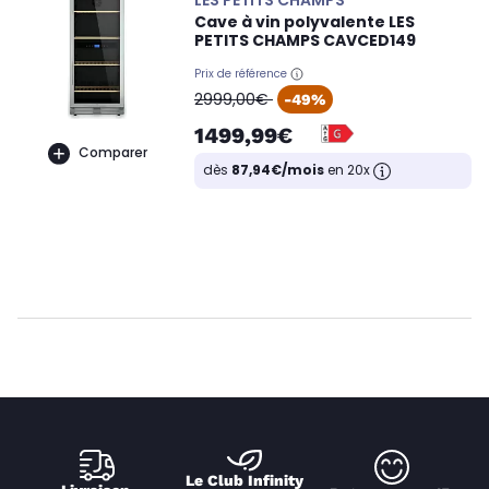
Cave à vin polyvalente LES
PETITS CHAMPS CAVCED149
Prix de référence
oldPrice
2999,00€
-49%
1499,99€
Comparer
dès
87,94€/mois
en 20x
Le Club Infinity