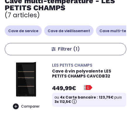
Cave multi-température - LES
PETITS CHAMPS
(7 articles)
Cave de service
Cave de vieillissement
Cave multi-tem
Filtrer
(1)
LES PETITS CHAMPS
Cave à vin polyvalente LES
PETITS CHAMPS CAVCDB32
449,99€
ou
4x Carte bancaire : 123,75€
puis
3x 112,5€
Comparer