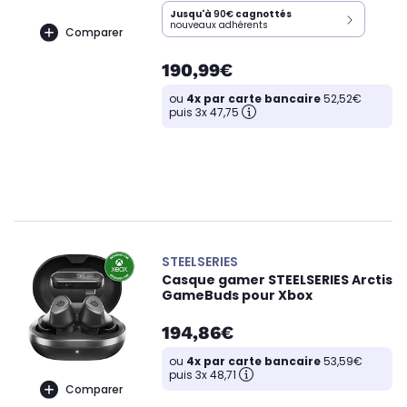
Jusqu'à
90€
cagnottés
nouveaux adhérents
Comparer
190,99€
ou
4x par carte bancaire
52,52€
puis 3x 47,75
STEELSERIES
Casque gamer STEELSERIES Arctis
GameBuds pour Xbox
194,86€
ou
4x par carte bancaire
53,59€
puis 3x 48,71
Comparer