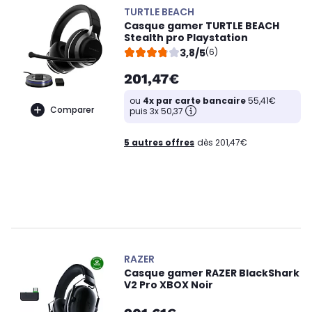
TURTLE BEACH
Casque gamer TURTLE BEACH
Stealth pro Playstation
3,8/5
(6)
201,47€
ou
4x par carte bancaire
55,41€
Comparer
puis 3x 50,37
5 autres offres
dès 201,47€
RAZER
Casque gamer RAZER BlackShark
V2 Pro XBOX Noir