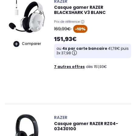
RAZER
Casque gamer RAZER
BLACKSHARK V3 BLANC
Prix de référence
oldPrice
169,99€
-10%
151,93€
Comparer
ou
4x par carte bancaire
41,78€ puis
3x 37,98
7 autres offres
dès 151,93€
RAZER
Casque gamer RAZER RZ04-
03430100