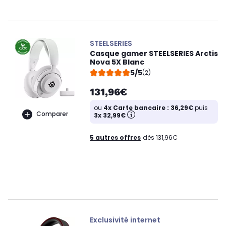
STEELSERIES
Casque gamer STEELSERIES Arctis
Nova 5X Blanc
5/5
(2)
131,96€
ou
4x Carte bancaire : 36,29€
puis
Comparer
3x 32,99€
5 autres offres
dès 131,96€
Exclusivité internet