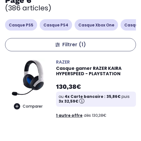
Page 6
(386 articles)
Casque PS5
Casque PS4
Casque Xbox One
Casque
Filtrer
(1)
RAZER
Casque gamer RAZER KAIRA
HYPERSPEED - PLAYSTATION
130,38€
ou
4x Carte bancaire : 35,86€
puis
3x 32,59€
Comparer
1 autre offre
dès 130,38€