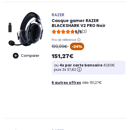
RAZER
Casque gamer RAZER
BLACKSHARK V2 PRO Noir
5/5
(2)
Prix de référence
oldPrice
199,99€
-24%
151,27€
Comparer
ou
4x par carte bancaire
41,60€
puis 3x 37,82
6 autres offres
dès 151,27€