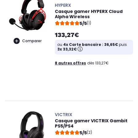
HYPERX
Casque gamer HYPERX Cloud
Alpha Wireless
5/5
(1)
133,27€
Comparer
ou
4x Carte bancaire : 36,65€
puis
3x 33,32€
8 autres offres
dès 133,27€
VICTRIX
Casque gamer VICTRIX Gambit
PS5/PS4
5/5
(2)