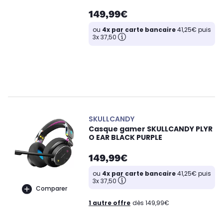
149,99€
ou
4x par carte bancaire
41,25€ puis
3x 37,50
SKULLCANDY
Casque gamer SKULLCANDY PLYR
O EAR BLACK PURPLE
149,99€
ou
4x par carte bancaire
41,25€ puis
3x 37,50
Comparer
1 autre offre
dès 149,99€