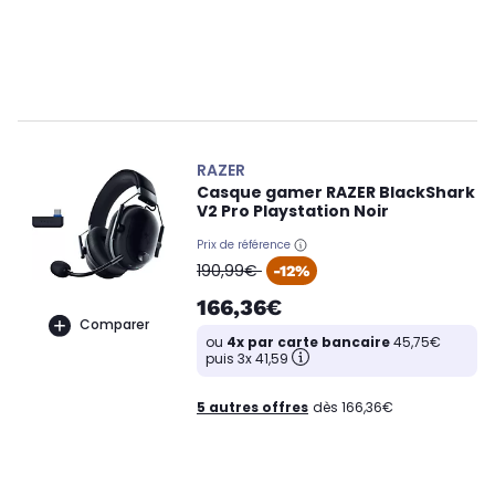
RAZER
Casque gamer RAZER BlackShark
V2 Pro Playstation Noir
Prix de référence
oldPrice
190,99€
-12%
166,36€
Comparer
ou
4x par carte bancaire
45,75€
puis 3x 41,59
5 autres offres
dès 166,36€