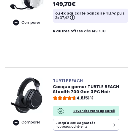
149,70€
ou
4x par carte bancaire
41,17€ puis
3x 37,42
Comparer
6 autres offres
dès 149,70€
TURTLE BEACH
Casque gamer TURTLE BEACH
Stealth 700 Gen 3 PC Noir
4,6/5
(8)
Revendre votre appareil
Comparer
Jusqu'à
90€
cagnottés
nouveaux adhérents