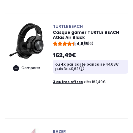
TURTLE BEACH
Casque gamer TURTLE BEACH
Atlas Air Black
4,5/5
(6)
162,49€
ou
4x par carte bancaire
44,68€
Comparer
puis 3x 40,62
3 autres offres
dès 162,49€
RAZER