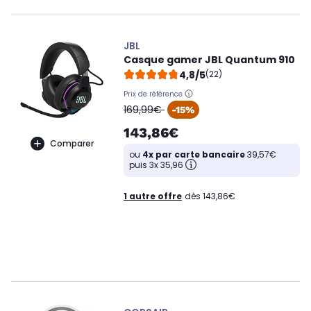
JBL
Casque gamer JBL Quantum 910
4,8/5
(22)
Prix de référence
oldPrice
169,99€
-15%
143,86€
Comparer
ou
4x par carte bancaire
39,57€
puis 3x 35,96
1 autre offre
dès 143,86€