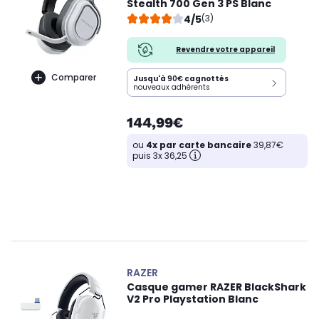
Stealth 700 Gen 3 PS Blanc
4/5
(3)
Revendre votre appareil
Comparer
Jusqu'à
90€
cagnottés
nouveaux adhérents
144,99€
ou
4x par carte bancaire
39,87€
puis 3x 36,25
RAZER
Casque gamer RAZER BlackShark
V2 Pro Playstation Blanc