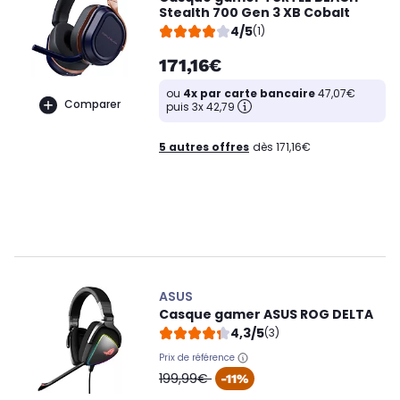
Stealth 700 Gen 3 XB Cobalt
4/5
(1)
171,16€
ou
4x par carte bancaire
47,07€
Comparer
puis 3x 42,79
5 autres offres
dès 171,16€
ASUS
Casque gamer ASUS ROG DELTA
4,3/5
(3)
Prix de référence
oldPrice
199,99€
-11%