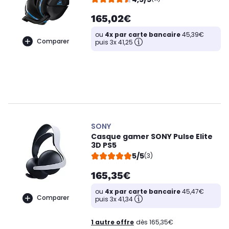
165,02€
ou
4x par carte bancaire
45,39€
Comparer
puis 3x 41,25
SONY
Casque gamer SONY Pulse Elite
3D PS5
5/5
(3)
165,35€
ou
4x par carte bancaire
45,47€
Comparer
puis 3x 41,34
1 autre offre
dès 165,35€