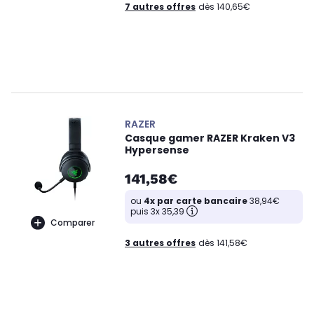
7 autres offres
dès 140,65€
RAZER
Casque gamer RAZER Kraken V3
Hypersense
141,58€
ou
4x par carte bancaire
38,94€
puis 3x 35,39
Comparer
3 autres offres
dès 141,58€