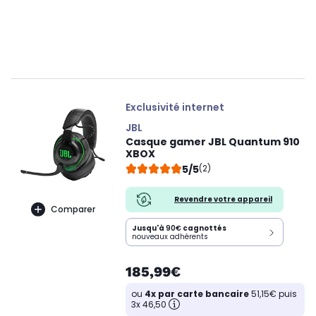
Exclusivité internet
JBL
Casque gamer JBL Quantum 910
XBOX
5/5
(2)
Revendre votre appareil
Comparer
Jusqu'à
90€
cagnottés
nouveaux adhérents
185,99€
ou
4x par carte bancaire
51,15€ puis
3x 46,50