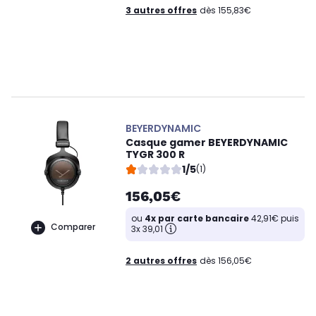
3 autres offres
dès 155,83€
BEYERDYNAMIC
Casque gamer BEYERDYNAMIC
TYGR 300 R
1/5
(1)
156,05€
ou
4x par carte bancaire
42,91€ puis
Comparer
3x 39,01
2 autres offres
dès 156,05€