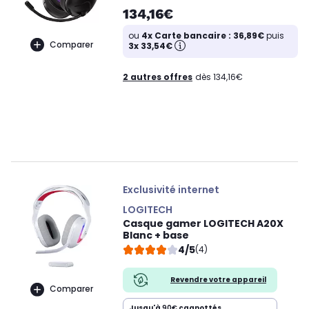
134,16€
ou
4x Carte bancaire : 36,89€
puis
Comparer
3x 33,54€
2 autres offres
dès 134,16€
Exclusivité internet
LOGITECH
Casque gamer LOGITECH A20X
Blanc + base
4/5
(4)
Revendre votre appareil
Comparer
Jusqu'à
90€
cagnottés