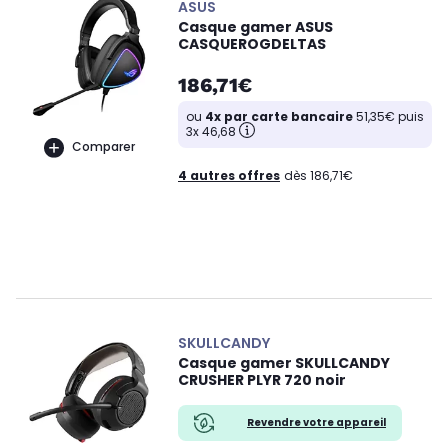
ASUS
Casque gamer ASUS
CASQUEROGDELTAS
186,71€
ou
4x par carte bancaire
51,35€ puis
3x 46,68
Comparer
4 autres offres
dès 186,71€
SKULLCANDY
Casque gamer SKULLCANDY
CRUSHER PLYR 720 noir
Revendre votre appareil