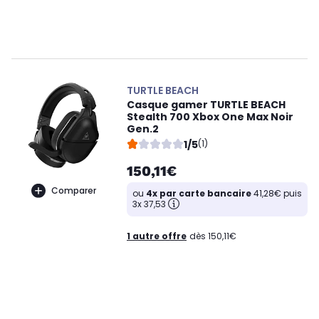
TURTLE BEACH
Casque gamer TURTLE BEACH
Stealth 700 Xbox One Max Noir
Gen.2
1/5
(1)
150,11€
Comparer
ou
4x par carte bancaire
41,28€ puis
3x 37,53
1 autre offre
dès 150,11€