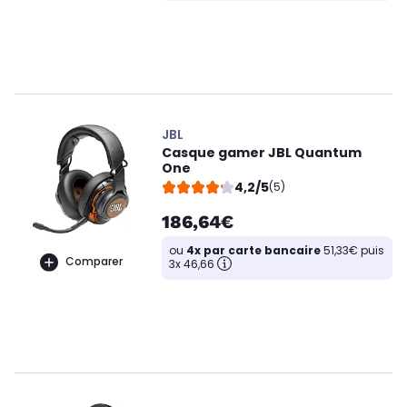
JBL
Casque gamer JBL Quantum
One
4,2/5
(5)
186,64€
ou
4x par carte bancaire
51,33€ puis
Comparer
3x 46,66