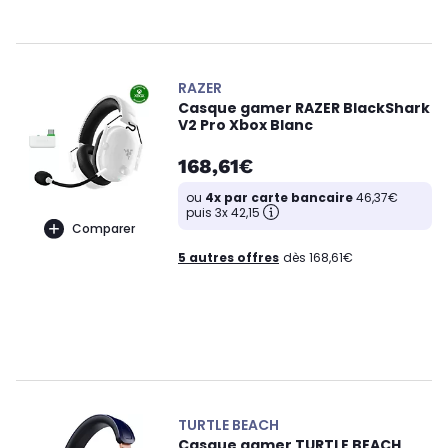
RAZER
Casque gamer RAZER BlackShark
V2 Pro Xbox Blanc
168,61€
ou
4x par carte bancaire
46,37€
puis 3x 42,15
Comparer
5 autres offres
dès 168,61€
TURTLE BEACH
Casque gamer TURTLE BEACH