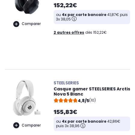
152,22€
ou
4x par carte bancaire
41,87€ puis
3x 38,05
Comparer
2 autres offres
dès 152,22€
STEELSERIES
Casque gamer STEELSERIES Arctis
Nova 5 Blanc
4,8/5
(10)
155,83€
ou
4x par carte bancaire
42,86€
Comparer
puis 3x 38,96