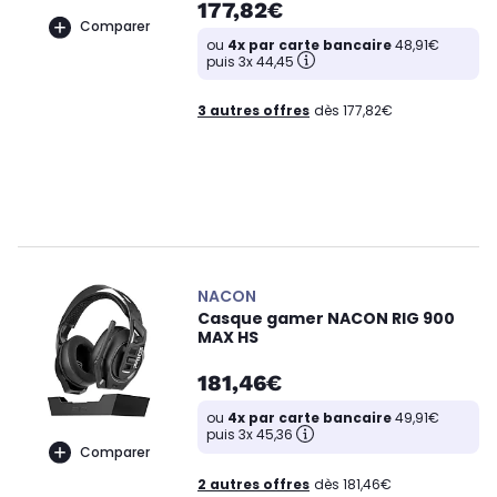
177,82€
Comparer
ou
4x par carte bancaire
48,91€
puis 3x 44,45
3 autres offres
dès 177,82€
NACON
Casque gamer NACON RIG 900
MAX HS
181,46€
ou
4x par carte bancaire
49,91€
puis 3x 45,36
Comparer
2 autres offres
dès 181,46€