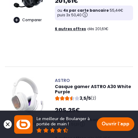
201,61€
ou
4x par carte bancaire
55,44€
puis 3x 50,40
Comparer
6 autres offres
dès 201,61€
ASTRO
Casque gamer ASTRO A30 White
Purple
3,5/5
(2)
205,25€
Le meilleur de Boulanger à 
ou
4x par carte bancaire
56,44€
Comparer
Ouvrir l'app
portée de main !
puis 3x 51,31