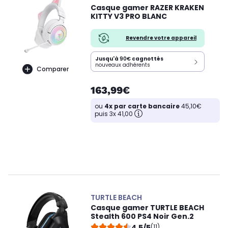
Casque gamer RAZER KRAKEN
KITTY V3 PRO BLANC
Revendre votre appareil
Jusqu'à
90€
cagnottés
nouveaux adhérents
Comparer
163,99€
ou
4x par carte bancaire
45,10€
puis 3x 41,00
TURTLE BEACH
Casque gamer TURTLE BEACH
Stealth 600 PS4 Noir Gen.2
4,5/5
(11)