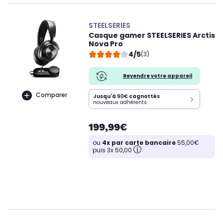
STEELSERIES
Casque gamer STEELSERIES Arctis
Nova Pro
4/5
(3)
Revendre votre appareil
Comparer
Jusqu'à
90€
cagnottés
nouveaux adhérents
199,99€
ou
4x par carte bancaire
55,00€
puis 3x 50,00