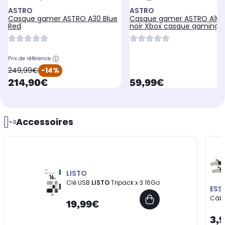
ASTRO
ASTRO
Casque gamer ASTRO A30 Blue
Casque gamer ASTRO A10 
Red
noir Xbox casque gaming f
Prix de référence
oldPrice
249,99€
-14%
currentPrice
currentPrice
214,90€
59,99€
Accessoires
LISTO
Clé USB
LISTO
Tripack x 3 16Go
ESS
Câbl
19,99€
3,