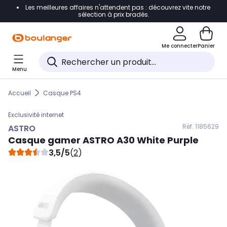
Les meilleures affaires n'attendent pas : découvrez vite notre
Accéder directement à la navigation
sélection à prix bradés.
Accéder directement au contenu
Me connecter
Panier
Accéder directement au pied de page
Menu
Accéder directement au chatbot
Accueil
Casque PS4
Exclusivité internet
Réf. 118
5629
ASTRO
Casque gamer
ASTRO
A30 White Purple
3,5/5
(
2
)