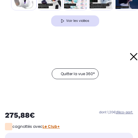
Voir les vidéos
Quitter la vue 360°
dont 1,20€
d'éco-part.
275,88€
cagnottés avec
Le Club+