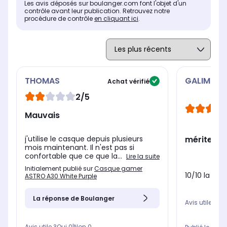
20 Hz - 20 KHz
20 
20 Hz - 20 KHz
Les avis déposés sur boulanger.com font l'objet d'un
contrôle avant leur publication. Retrouvez notre
procédure de contrôle
en cliquant ici
Sensibilité
.
Sen
Sensibilité
-
111
105 dB
THOMAS
GALIMIR
Achat vérifié
2/5
Mauvais
j'utilise le casque depuis plusieurs
mérite ch
mois maintenant. Il n'est pas si
confortable que ce que la...
Lire la suite
Initialement publié sur
Casque gamer
10/10 la me
ASTRO A30 White Purple
La réponse de Boulanger
Avis utile ?
Oui
Avis utile ?
Oui
0
|
Non
0