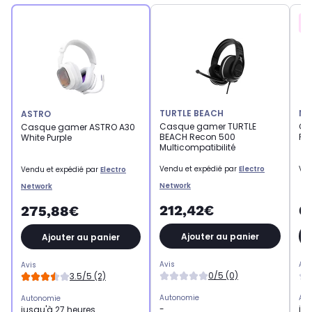
TURTLE BEACH
NA
ASTRO
Casque gamer TURTLE
Ca
Casque gamer ASTRO A30
BEACH Recon 500
RI
White Purple
Multicompatibilité
Vendu et expédié par
Electro
Ven
Vendu et expédié par
Electro
Network
Network
212,42€
6
275,88€
Ajouter au panier
Ajouter au panier
Avis
Avi
Avis
0/5 (0)
3.5/5 (2)
Autonomie
Aut
Autonomie
-
ju
jusqu'à 27 heures