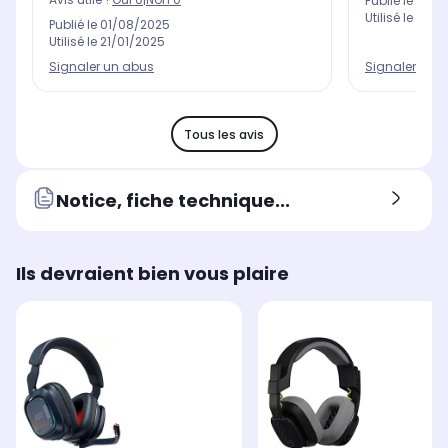
Publié le
04/0
Utilisé le
02/0
Publié le
01/08/2025
Utilisé le
21/01/2025
Signaler un abus
Signaler un 
Tous les avis
Notice, fiche technique...
Ils devraient bien vous plaire