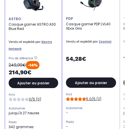
PDP
TU
ASTRO
Casque gamer PDP LVL40
Ca
Casque gamer ASTRO A30
Xbox Gris
BEA
Blue Red
Vendu et expédié par
Zoomici
Ven
Vendu et expédié par
Electro
Network
54,28€
7
Prix de référence
249,99€
-14%
214,90€
Ajouter au panier
Ajouter au panier
Avis
Avi
Avis
5.0/5 (2)
0/5 (0)
Autonomie
Aut
Autonomie
-
ju
jusqu'à 27 heures
Poids
Poi
Poids
-
24
342 grammes