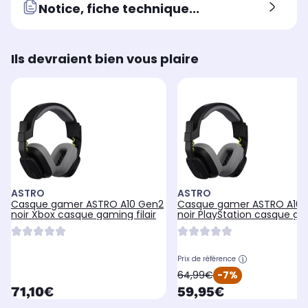
105 dB
Notice, fiche technique...
Ils devraient bien vous plaire
ASTRO
ASTRO
Casque gamer ASTRO A10 Gen2
Casque gamer ASTRO A10 
noir Xbox casque gaming filair
noir PlayStation casq
Prix de référence
oldPrice
64,99€
-7%
currentPrice
currentPrice
71,10€
59,95€