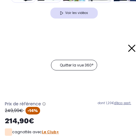
Voir les vidéos
Quitter la vue 360°
Prix de référence
dont 1,20€
d'éco-part.
oldPrice
249,99€
-14%
214,90€
cagnottés avec
Le Club+