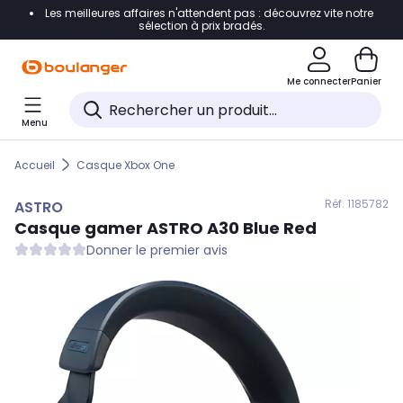
Les meilleures affaires n'attendent pas : découvrez vite notre
Accéder directement à la navigation
sélection à prix bradés.
Accéder directement au contenu
Me connecter
Panier
Accéder directement au pied de page
Menu
Accéder directement au chatbot
Accueil
Casque Xbox One
Réf. 118
5782
ASTRO
Casque gamer
ASTRO
A30 Blue Red
Donner le premier avis