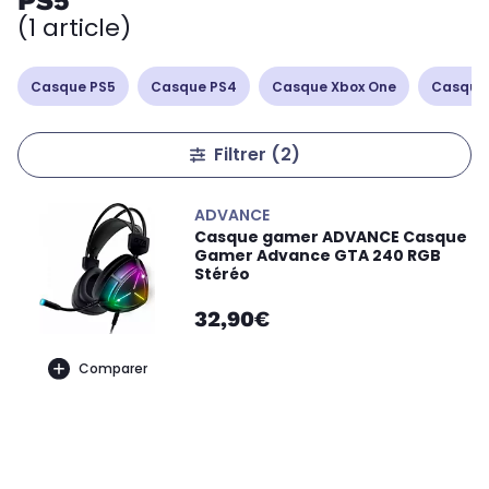
PS5
(1 article)
Casque PS5
Casque PS4
Casque Xbox One
Casque
Filtrer
(2)
ADVANCE
Casque gamer ADVANCE Casque
Gamer Advance GTA 240 RGB
Stéréo
32,90€
Comparer