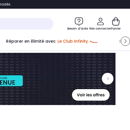
bradés.
ontenu
Accéder directement au pied de page
Besoin d'aide ?
Me connecter
Panier
Réparer en illimité avec
Le Club Infinity
Econ