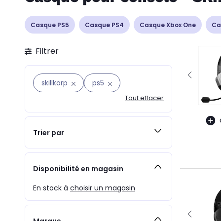
Casque PS5
Casque PS4
Casque Xbox One
Ca
Filtrer
skillkorp
ps5
Tout effacer
Trier par
Disponibilité en magasin
En stock à
choisir un magasin
Marque