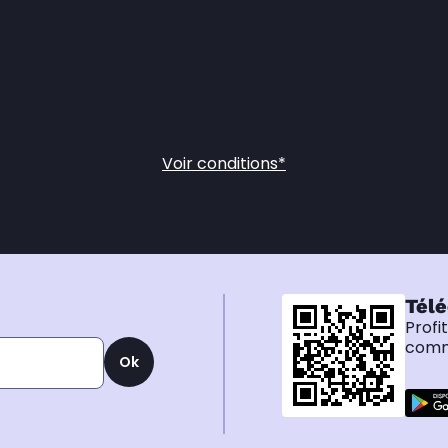
Voir conditions*
Télé
Profi
comma
Ok