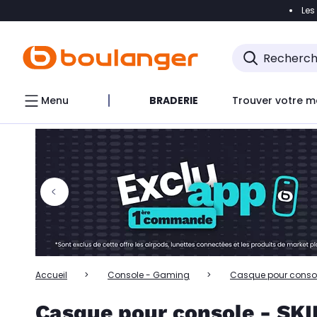
Les
Accéder directement à la navigation
Accéder directem
Accéder directement au chatbot
Menu
BRADERIE
Trouver votre m
Accueil
Console - Gaming
Casque pour conso
Casque pour console - SK