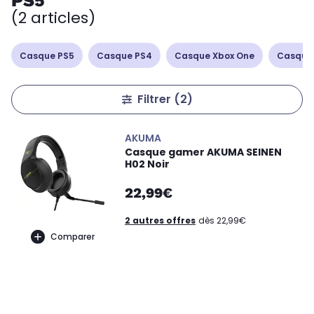
PS5
(2 articles)
Casque PS5
Casque PS4
Casque Xbox One
Casque
Filtrer
(2)
AKUMA
Casque gamer AKUMA SEINEN
H02 Noir
22,99€
2 autres offres
dès 22,99€
Comparer