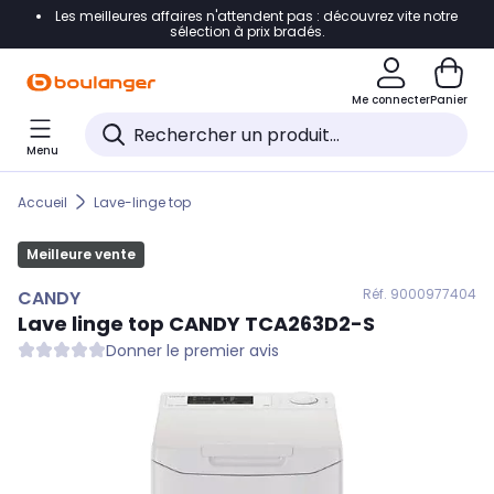
Les meilleures affaires n'attendent pas : découvrez vite notre
Accéder directement à la navigation
sélection à prix bradés.
Accéder directement au contenu
Me connecter
Panier
Accéder directement au pied de page
Menu
Accéder directement au chatbot
Accueil
Lave-linge top
Meilleure vente
Réf. 900
0977404
CANDY
Lave linge top
CANDY
TCA263D2-S
Donner le premier avis