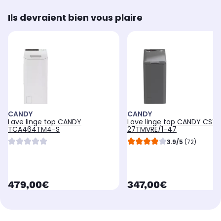
Ils devraient bien vous plaire
CANDY
CANDY
Lave linge top CANDY
Lave linge top CANDY CST
TCA464TM4-S
27TMVRE/1-47
3.9/5
(72)
currentPrice
currentPrice
479,00€
347,00€