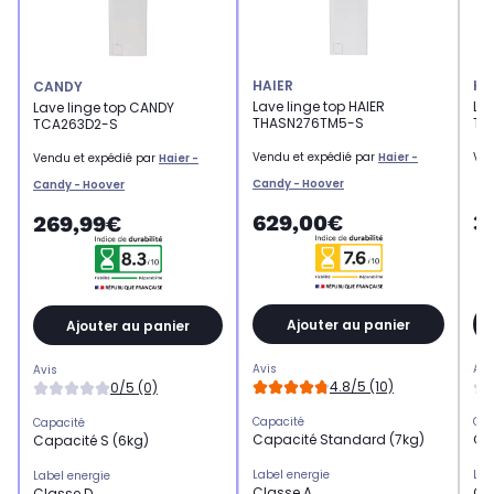
HAIER
HA
CANDY
Lave linge top HAIER
Lav
Lave linge top CANDY
THASN276TM5-S
TH
TCA263D2-S
Vendu et expédié par
Haier -
Ven
Vendu et expédié par
Haier -
Candy - Hoover
Candy - Hoover
629,00€
3
269,99€
Ajouter au panier
Ajouter au panier
Avis
Avi
Avis
4.8/5 (10)
0/5 (0)
Capacité
Cap
Capacité
Capacité Standard (7kg)
Ca
Capacité S (6kg)
Label energie
Lab
Label energie
Classe A
Cl
Classe D