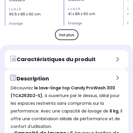
L x H x P
L x 
L x H x P
41 x 86 x 60 cm
40
40.5 x 86 x 60 cm
Essorage
Ess
Essorage
Essorage standard (1200
Es
Essorage standard (1200
trs)
trs
trs)
Voir plus
Niveau sonore maximum
Niv
Niveau sonore maximum
Niveau sonore de 77dB
Ni
Niveau sonore de 79dB
Dosage automatique de lessive
Dos
Dosage automatique de lessive
Caractéristiques du produit
Non
No
Non
Vapeur
Vap
Vapeur
Oui
Ou
Non
Description
Connecté
Con
Connecté
Découvrez
le lave-linge top Candy ProWash 300
Oui
Ou
Oui
(TCA263D2-S)
, à ouverture par le dessus, idéal pour
Option départ différé ou fin
Opt
Option départ différé ou fin
les espaces restreints sans compromis sur la
différée
diff
différée
Départ différé 24 heures
Fin
Fin différée 24 heures
performance. Avec une capacité de lavage de
6 kg
, il
offre une combinaison idéale de performance et de
Dosage automatique de lessive
Dos
Dosage automatique de lessive
Non
No
Non
confort d'utilisation.