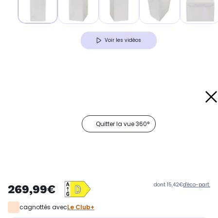
Voir les vidéos
Quitter la vue 360°
dont 15,42€
d'éco-part.
269,99€
cagnottés avec
Le Club+