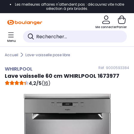
Les meilleures affaires n'attendent pas : découvrez vite notre
Accéder directement à la navigation
sélection à prix bradés.
Accéder directement au contenu
Me connecter
Panier
Accéder directement au pied de page
Menu
Accéder directement au chatbot
Accueil
Lave-vaisselle pose libre
Réf. 900
0593384
WHIRLPOOL
Lave vaisselle 60 cm
WHIRLPOOL
1673977
4,2/5
(
16
)