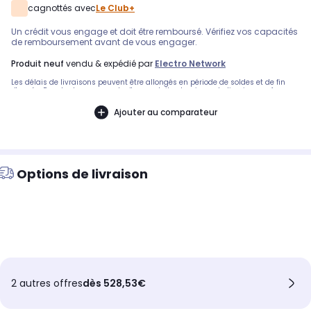
cagnottés avec
Le Club+
Un crédit vous engage et doit être remboursé. Vérifiez vos capacités
de remboursement avant de vous engager.
produit neuf
vendu & expédié par
Electro Network
Les délais de livraisons peuvent être allongés en période de soldes et de fin
d'année. Pour toute commande d'un produit volumineux, la livraison se fera au
pied du camion.
Ajouter au comparateur
Options de livraison
2 autres offres
dès 528,53€