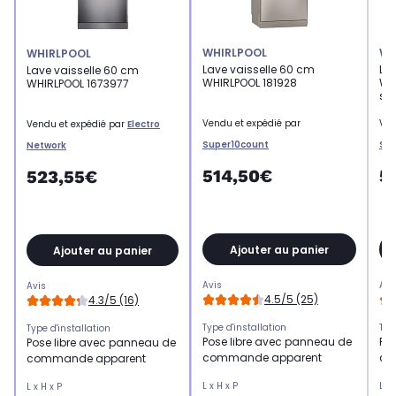
WHIRLPOOL
WH
WHIRLPOOL
Lave vaisselle 60 cm
La
Lave vaisselle 60 cm
WHIRLPOOL 181928
WH
WHIRLPOOL 1673977
se
Vendu et expédié par
Ven
Vendu et expédié par
Electro
Super10count
Sup
Network
514,50€
5
523,55€
Ajouter au panier
Ajouter au panier
Avis
Avi
Avis
4.5/5 (25)
4.3/5 (16)
Type d'installation
Typ
Type d'installation
Pose libre avec panneau de
Po
Pose libre avec panneau de
commande apparent
co
commande apparent
L x H x P
L x 
L x H x P