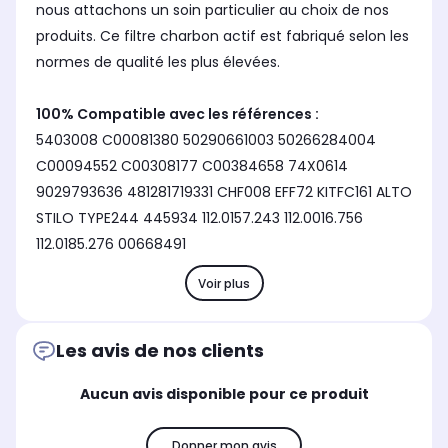
nous attachons un soin particulier au choix de nos
produits. Ce filtre charbon actif est fabriqué selon les
normes de qualité les plus élevées.
100% Compatible avec les références :
5403008 C00081380 50290661003 50266284004
C00094552 C00308177 C00384658 74X0614
9029793636 481281719331 CHF008 EFF72 KITFC161 ALTO
STILO TYPE244 445934 112.0157.243 112.0016.756
112.0185.276 00668491
Voir plus
Les avis de nos clients
Aucun avis disponible pour ce produit
Donner mon avis