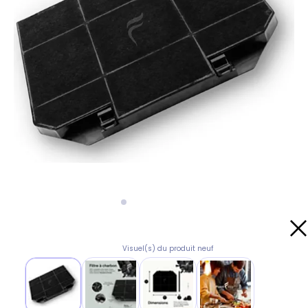
Visuel(s) du produit neuf