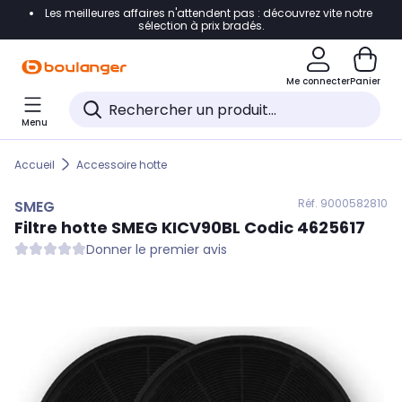
Les meilleures affaires n'attendent pas : découvrez vite notre
Accéder directement à la navigation
sélection à prix bradés.
Accéder directement au contenu
Me connecter
Panier
Accéder directement au pied de page
Menu
Accéder directement au chatbot
Accueil
Accessoire hotte
Réf. 900
0582810
SMEG
Filtre hotte
SMEG
KICV90BL Codic 4625617
Donner le premier avis