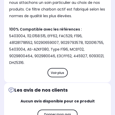
nous attachons un soin particulier au choix de nos
produits. Ce filtre charbon actif est fabriqué selon les
normes de qualité les plus élevées.
100% Compatible avec les références :
5403004, 112.0158.515, EFF62, FAC529, F196,
481281718552, 50290659007, 9029793578, 1120016755,
5403004, AS-AZKF080, Type F196, MCEF02,
9029800464, 902980046, E3CFF62, 445927, 6093021,
DHZ5316.
Voir plus
Les avis de nos clients
Aucun avis disponible pour ce produit
Donner mon avis