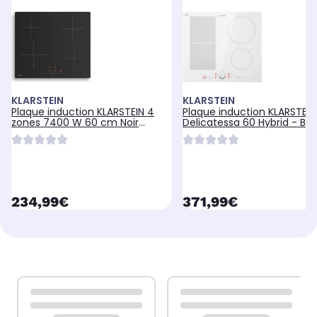
KLARSTEIN
KLARSTEIN
Plaque induction KLARSTEIN 4
Plaque induction KLARSTEIN
zones 7400 W 60 cm Noir
Delicatessa 60 Hybrid - Bla
PowerGlide
currentPrice
currentPrice
234,99€
371,99€