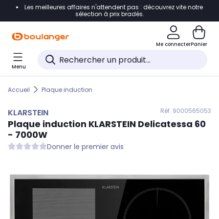
Les meilleures affaires n'attendent pas : découvrez vite notre
Accéder directement à la navigation
sélection à prix bradés.
Accéder directement au contenu
Me connecter
Panier
Accéder directement au pied de page
Menu
Accéder directement au chatbot
Accueil
Plaque induction
Réf. 900
0565053
KLARSTEIN
Plaque induction
KLARSTEIN
Delicatessa 60
- 7000W
Donner le premier avis