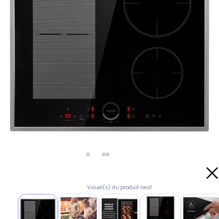
Visuel(s) du produit neuf