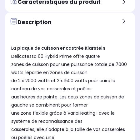
Caractéristiques du produit
induction
in
induction
Foyer modulable
Foy
Foyer modulable
non concerné
no
zone flexible, permet d'avoir
Description
une homogénéité de la
chaleur sur toute la zone et
s'adapte automatiquement
à la taille de votre
La
plaque de cuisson encastrée Klarstein
casserolerie.
Delicatessa 60 Hybrid Prime offre quatre
Nombre de minuteurs
Nom
Nombre de minuteurs
1
3
1
zones de cuisson pour une puissance totale de 7000
watts répartie en zones de cuisson
de 2 x 2000 watts et 2 x 1500 watts pour cuire le
contenu de vos casseroles et poêles
aux heures de pointe. Les deux zones de cuisson de
gauche se combinent pour former
une zone flexible grâce à VarioHeating : avec le
système de reconnaissance des
casseroles, elle s'adapte à la taille de vos casseroles
ou poêles avec une