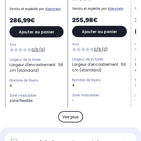
Vendu et expédié par
Klarstein
Ven
Vendu et expédié par
Klarstein
255,98€
3
286,99€
Ajouter au panier
Ajouter au panier
Avis
Avi
Avis
0/5 (0)
0/5 (0)
Largeur de la table
Lar
Largeur de la table
Largeur d'encastrement : 59
Lar
Largeur d'encastrement : 56
cm (standard)
cm
cm (standard)
Nombre de foyers
Nom
Nombre de foyers
4
3
4
Zone modulable
Zon
Zone modulable
-
-
zone flexible
Type de commandes
Ty
Type de commandes
slider
tac
tactiles centralisées
Voir plus
Puissance totale
Pui
Puissance totale
7.000 W
7.
7.000 W
Type de table:
Typ
Type de table: