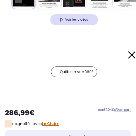
Voir les vidéos
Quitter la vue 360°
dont 1,04€
d'éco-part.
286,99€
cagnottés avec
Le Club+