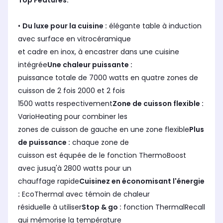
Top Features:
•
Du luxe pour la cuisine :
élégante table à induction
avec surface en vitrocéramique
et cadre en inox, à encastrer dans une cuisine
intégrée
Une chaleur puissante :
puissance totale de 7000 watts en quatre zones de
cuisson de 2 fois 2000 et 2 fois
1500 watts respectivement
Zone de cuisson flexible :
VarioHeating pour combiner les
zones de cuisson de gauche en une zone flexible
Plus
de puissance :
chaque zone de
cuisson est équpée de le fonction ThermoBoost
avec jusuq'à 2800 watts pour un
chauffage rapide
Cuisinez en économisant l'énergie
:
EcoThermal avec témoin de chaleur
résiduelle à utiliser
Stop & go :
fonction ThermalRecall
qui mémorise la température