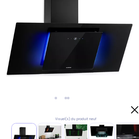
Visuel(s) du produit neuf