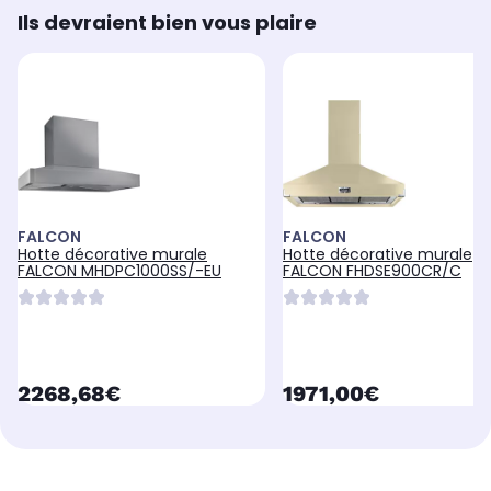
Ils devraient bien vous plaire
FALCON
FALCON
Hotte décorative murale
Hotte décorative murale
FALCON MHDPC1000SS/-EU
FALCON FHDSE900CR/C
currentPrice
currentPrice
2268,68€
1971,00€