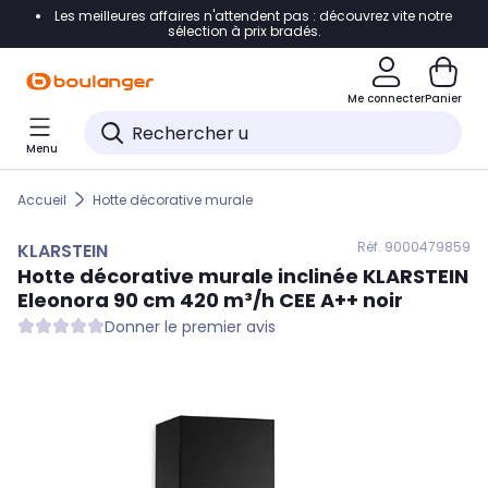
Les meilleures affaires n'attendent pas : découvrez vite notre
Accéder directement à la navigation
sélection à prix bradés.
Accéder directement au contenu
Me connecter
Panier
Accéder directement au pied de page
Menu
Accéder directement au chatbot
Accueil
Hotte décorative murale
Réf. 900
0479859
KLARSTEIN
Hotte décorative murale inclinée
KLARSTEIN
Eleonora 90 cm 420 m³/h CEE A++ noir
Donner le premier avis