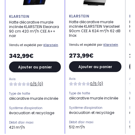
KLARSTEIN
KL
KLARSTEIN
Hotte décorative murale
Hot
Hotte décorative murale
inclinée KLARSTEIN Verosteel
KLA
inclinée KLARSTEIN Eleonora
90cm CEE A 624 m³/h 62 dB
60
90 cm 420 m³/h CEE A++
Inox
noir
Vendu et expédié par
Klarstein
Ven
Vendu et expédié par
Klarstein
273,99€
2
342,99€
Ajouter au panier
Ajouter au panier
Avis
Avi
Avis
0/5 (0)
0/5 (0)
Type de hotte
Typ
Type de hotte
décorative murale inclinée
ilot
décorative murale inclinée
Système d'aspiration
Sys
Système d'aspiration
évacuation et recyclage
re
évacuation et recyclage
Débit d'air maxi
Déb
Débit d'air maxi
512 m³/h
59
421 m³/h