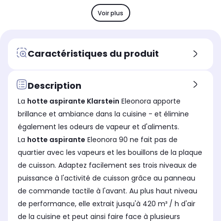
Niveau sonore maxi
Niv
Niveau sonore maxi
62 dB
58
59 dB
Voir plus
Type de selecteur
Typ
Type de selecteur
tactile
tac
tactile
Nombre de vitesse d'aspiration
Nom
Nombre de vitesse d'aspiration
Caractéristiques du produit
3.0
3.0
3.0
Nombre de filtre à graisse
Nom
Nombre de filtre à graisse
1
1
2
Description
Nombre de filtre à charbon
Nom
Nombre de filtre à charbon
La
hotte aspirante Klarstein
Eleonora apporte
2
2
2
brillance et ambiance dans la cuisine - et élimine
Fabriqué en
Fab
Fabriqué en
également les odeurs de vapeur et d'aliments.
Chine
Ch
Chine
La
hotte aspirante
Eleonora 90 ne fait pas de
quartier avec les vapeurs et les bouillons de la plaque
de cuisson. Adaptez facilement ses trois niveaux de
puissance à l'activité de cuisson grâce au panneau
de commande tactile à l'avant. Au plus haut niveau
de performance, elle extrait jusqu'à 420 m³ / h d'air
de la cuisine et peut ainsi faire face à plusieurs