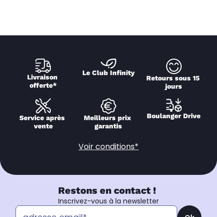
Le Club Infinity
Livraison 
Retours sous 15 
offerte*
jours
Boulanger Drive
Service après 
Meilleurs prix 
vente
garantis
Voir conditions*
Restons en contact !
Inscrivez-vous à la newsletter