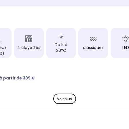
Niveau sonore
Niveau 
Très Silencieux (32dB)
Très S
résent sur le
Nombre de bouteilles (présent sur le
Nombre 
Label Energie)
Label E
33.0
25.0
ur le Label
Label énergie (présent sur le Label
Label é
Energie)
Energie
s
G
F
De 5 à
ieux
4 clayettes
classiques
LED
20°C
Matériau des clayettes
Matéria
b)
Bois
Bois
Filtre à charbon
Filtre à
Non
Non
 à partir de 399 €
Voir plus