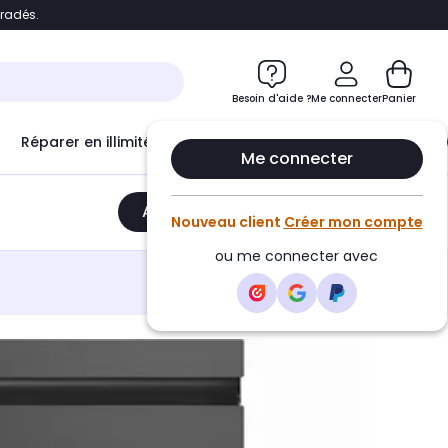
bradés.
e
Accéder directement au chatbot
Besoin d'aide ?
Me connecter
Panier
Réparer en illimité avec
Le Club Infinity
Econ
Me connecter
Ajouter au panier
•
3319,00€
Nouveau client
Créer mon compte
ou me connecter avec