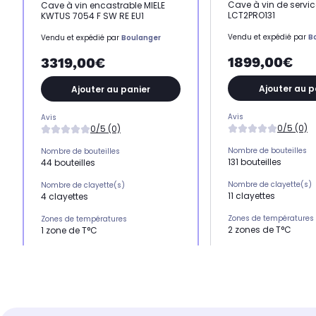
Cave à vin de servic
Cave à vin encastrable MIELE
LCT2PRO131
KWTUS 7054 F SW RE EU1
Vendu et expédié par
B
Vendu et expédié par
Boulanger
1899,00€
3319,00€
Ajouter au p
Ajouter au panier
Avis
Avis
0/5 (0)
0/5 (0)
Nombre de bouteilles
Nombre de bouteilles
131 bouteilles
44 bouteilles
Nombre de clayette(s)
Nombre de clayette(s)
11 clayettes
4 clayettes
Zones de températures
Zones de températures
2 zones de T°C
1 zone de T°C
L x H x P
L x H x P
65.5 x 183.5 x 68 cm
597 x 819 x 577 cm
Réglage température
Réglage température
électronique via écr
connecté et électronique