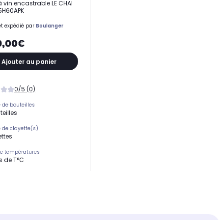
 vin encastrable LE CHAI
25H60APK
t expédié par
Boulanger
9,00€
Ajouter au panier
0/5 (0)
de bouteilles
eilles
de clayette(s)
ettes
e températures
s de T°C
 58.6 x 55.2 cm
e température
onique via écran