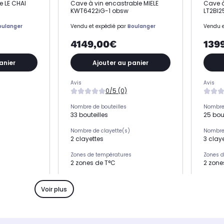
e LE CHAI
Cave à vin encastrable MIELE
Cave à
KWT6422iG-1 obsw
LT2BI
oulanger
Vendu et expédié par
Boulanger
Vendu e
4149,00€
139
anier
Ajouter au panier
Avis
Avis
0/5 (0)
Nombre de bouteilles
Nombre 
33 bouteilles
25 bout
Nombre de clayette(s)
Nombre 
2 clayettes
3 clay
Zones de températures
Zones d
2 zones de T°C
2 zone
L x H x P
L x H x P
59.5 x 90.9 x 57.2 cm
55.5 x
Voir plus
Réglage température
Réglag
an
électronique via écran
électr