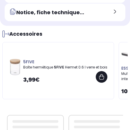
Notice, fiche technique...
Accessoires
5FIVE
Boîte hermétique
5FIVE
Hermet 0.6 l verre et bois
ESS
Multi
3,99€
inter
10