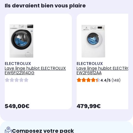
Ils devraient bien vous plaire
ELECTROLUX
ELECTROLUX
Lave linge hublot ELECTROLUX
Lave linge hublot ELECTRO
EW6FI22914DG
EW2F6812AA
4.4/5
(148)
currentPrice
currentPrice
549,00€
479,99€
Composez votre pack