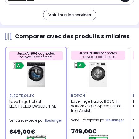
Voir tous les services
Comparer avec des produits similaires
Jusqu'à
90€
cagnottés
Jusqu'à
90€
cagnottés
nouveaux adhérents
nouveaux adhérents
BOSCH
LG
ELECTROLUX
Lave linge hublot BOSCH
Lav
Lave linge hublot
WAN2823QFR, Speed Perfect,
F1
ELECTROLUX EW6EE1041AB
Iron Assist
Vendu et expédié par
Boulanger
Ven
Vendu et expédié par
Boulanger
749,00€
649,00€
Pri
95