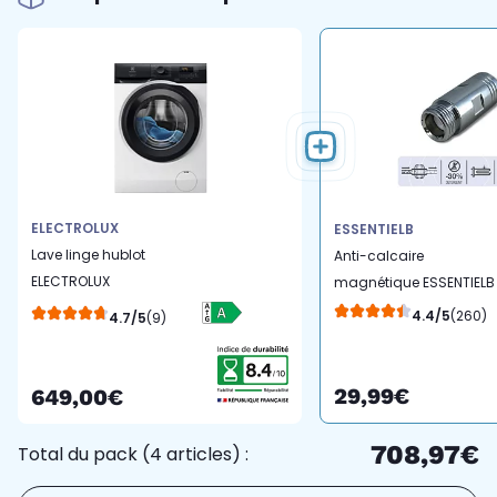
ELECTROLUX
ESSENTIELB
Lave linge hublot
Anti-calcaire
ELECTROLUX
magnétique ESSENTIELB
EW6EE1041AB
Pour lave-linge et lave
4.4/5
(260)
4.7/5
(9)
vaisselle
29,99€
649,00€
708,97€
Total du pack (4 articles) :