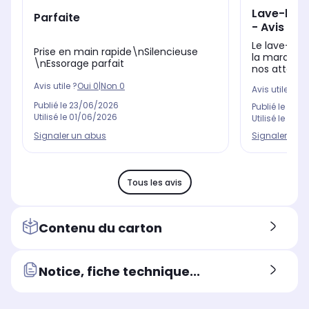
Lave-ling
Parfaite
- Avis par
Le lave-lin
Prise en main rapide\nSilencieuse
la marque E
\nEssorage parfait
nos attente
Avis utile ?
Oui
0
|
Non
0
Avis utile ?
Oui
Publié le
23/06/2026
Publié le
22/0
Utilisé le
01/06/2026
Utilisé le
18/0
Signaler un abus
Signaler un 
Tous les avis
Contenu du carton
Notice, fiche technique...