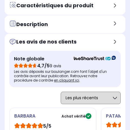
Dosage automatique de lessive
Dos
Dosage automatique de lessive
Caractéristiques du produit
Non
No
Non
Vapeur
Vap
Vapeur
Oui
Ou
Oui
Description
Connecté
Con
Connecté
Non
Ou
Non
Les avis de nos clients
Option départ différé ou fin
Opt
Option départ différé ou fin
différée
diff
différée
Fin différée 24 heures
Fin
Départ différé
Note globale
Dosage automatique de lessive
Dos
Dosage automatique de lessive
4,7/5
9 avis
Non
No
Non
Les avis déposés sur boulanger.com font l'objet d'un
contrôle avant leur publication. Retrouvez notre
procédure de contrôle
en cliquant ici
.
BARBARA
PATAMOK
Achat vérifié
5/5