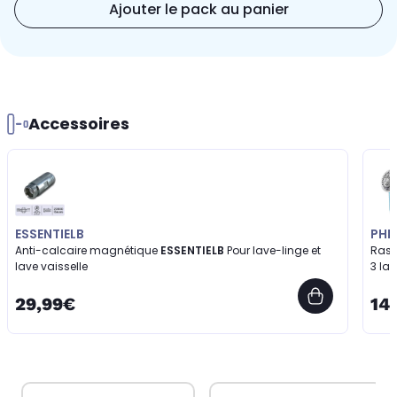
Ajouter le pack au panier
Accessoires
ESSENTIELB
PHIL
Anti-calcaire magnétique
ESSENTIELB
Pour lave-linge et
Raso
lave vaisselle
3 lam
29,99€
14