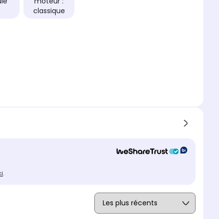
ie
moteur :
classique
ci
.