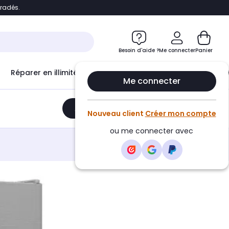
bradés.
e
Accéder directement au chatbot
Besoin d'aide ?
Me connecter
Panier
Réparer en illimité avec
Le Club Infinity
Econ
Me connecter
Ajouter au panier
•
699,00€
Nouveau client
Créer mon compte
ou me connecter avec