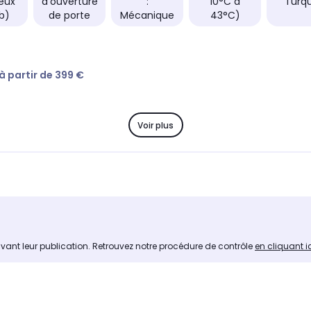
ieux
d'ouverture
:
10°C à
Turqu
b)
de porte
Mécanique
43°C)
 à partir de 399 €
Voir plus
avant leur publication. Retrouvez notre procédure de contrôle
en cliquant i