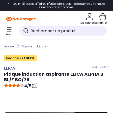
Les meilleures affaires n'attendent pas : découvrez vite notre
Accéder directement à la navigation
sélection à prix bradés.
Accéder directement au contenu
Me connecter
Panier
Accéder directement au pied de page
Menu
Accéder directement au chatbot
Accueil
Plaque induction
Grande BRADERIE
Réf. 122
1017
ELICA
Plaque induction aspirante
ELICA
ALPHA B
BL/F BO/78
4/5
(
11
)