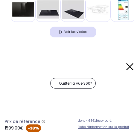
Voir les vidéos
Quitter la vue 360°
Prix de référence
dont 4,68€
d'éco-part.
oldPrice
Fiche d'information sur le produit
1599,00€
-38%