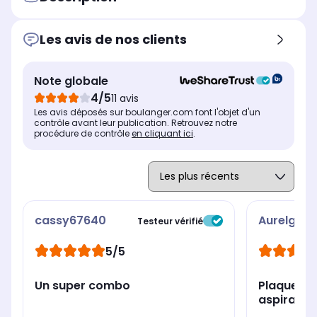
Les avis de nos clients
Note globale
4/5
11 avis
Les avis déposés sur boulanger.com font l'objet d'un
contrôle avant leur publication. Retrouvez notre
procédure de contrôle
en cliquant ici
.
cassy67640
Aurelgleo
Testeur vérifié
5/5
Un super combo
Plaque à 
aspirante