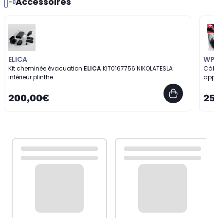
Accessoires
ELICA
WP
Kit cheminée évacuation
ELICA
KIT0167756 NIKOLATESLA
Câbl
intérieur plinthe
appa
200,00€
25