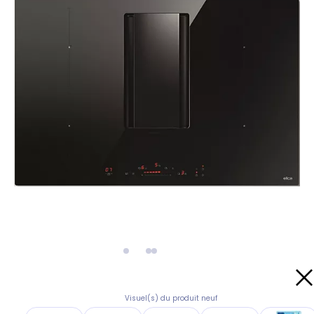
Visuel(s) du produit neuf