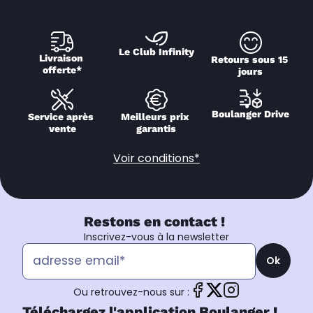
Le Club Infinity
Livraison 
Retours sous 15 
offerte*
jours
Boulanger Drive
Service après 
Meilleurs prix 
vente
garantis
Voir conditions*
Restons en contact !
Inscrivez-vous à la newsletter
Ok
Ou retrouvez-nous sur :
Téléchargez l'application Boulanger !