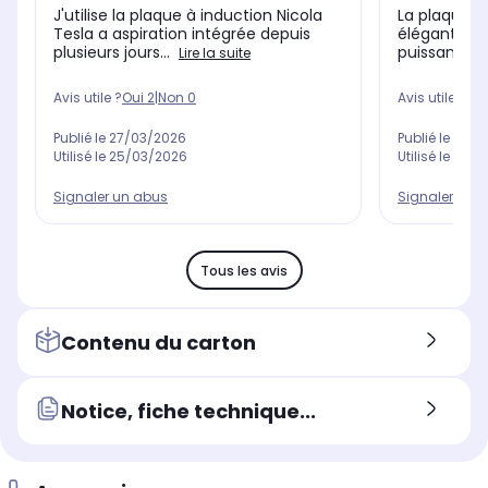
J'utilise la plaque à induction Nicola
La plaque es
Tesla a aspiration intégrée depuis
élégant. El
plusieurs jours...
puissance, 
Lire la suite
Avis utile ?
Oui
2
|
Non
0
Avis utile ?
Oui
Publié le
27/03/2026
Publié le
24/0
Utilisé le
25/03/2026
Utilisé le
21/0
Signaler un abus
Signaler un 
Tous les avis
Contenu du carton
Notice, fiche technique...