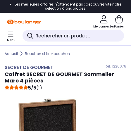
Les meilleures affaires n'attendent pas : découvrez vite notre
Accéder directement à la navigation
sélection à prix bradés.
Accéder directement au contenu
Me connecter
Panier
Accéder directement au pied de page
Menu
Accéder directement au chatbot
Accueil
Bouchon et tire-bouchon
Réf. 122
0078
SECRET DE GOURMET
Coffret
SECRET DE GOURMET
Sommelier
Marc 4 pièces
5/5
(
1
)