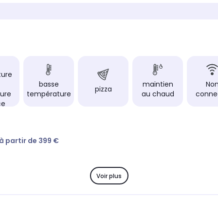
Encastrement
dard (60cm)
Encastrement spécifique
hauteur 45 cm
ture
basse
maintien
No
pizza
ure
température
au chaud
conne
ce
 à partir de 399 €
Voir plus