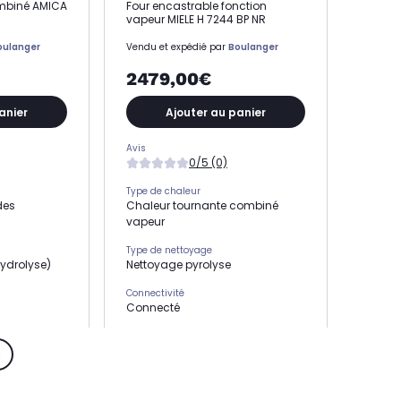
mbiné AMICA
Four encastrable fonction
vapeur MIELE H 7244 BP NR
oulanger
Vendu et expédié par
Boulanger
2479,00€
anier
Ajouter au panier
Avis
0/5 (0)
Type de chaleur
des
Chaleur tournante combiné
vapeur
Type de nettoyage
ydrolyse)
Nettoyage pyrolyse
Connectivité
Connecté
Type de porte
Porte froide
s
Capacité du four
Cavité XS (49L)