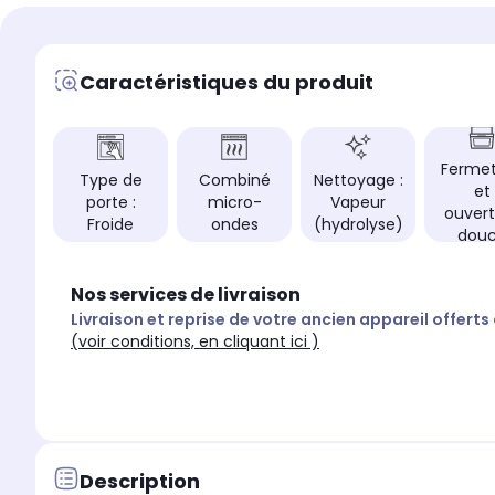
Encastrement
Encastrement
Encastrement stan
Encastrement standard (60cm)
Caractéristiques du produit
Ferme
Type de
Combiné
Nettoyage :
et
porte :
micro-
Vapeur
ouvert
Froide
ondes
(hydrolyse)
dou
Nos services de livraison
Livraison et reprise de votre ancien appareil offerts
(voir conditions, en cliquant ici )
Description