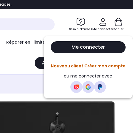
bradés.
e
Accéder directement au chatbot
Besoin d'aide ?
Me connecter
Panier
Réparer en illimité avec
Le Club Infinity
Econ
Me connecter
Ajouter au panier
•
1863,64€
Nouveau client
Créer mon compte
ou me connecter avec