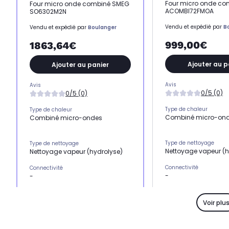
Four micro onde co
Four micro onde combiné SMEG
ACOMBI72FMOA
SO6302M2N
Vendu et expédié par
B
Vendu et expédié par
Boulanger
999,00€
1863,64€
Ajouter au p
Ajouter au panier
Avis
Avis
0/5 (0)
0/5 (0)
Type de chaleur
Type de chaleur
Combiné micro-on
Combiné micro-ondes
Type de nettoyage
Type de nettoyage
Nettoyage vapeur (h
Nettoyage vapeur (hydrolyse)
Connectivité
Connectivité
-
-
Type de porte
Type de porte
Porte froide
Porte froide
Voir plu
Capacité du four
Capacité du four
Cavité XXL (72L)
-