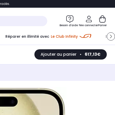
bradés.
e
Accéder directement au chatbot
Besoin d'aide ?
Me connecter
Panier
Réparer en illimité avec
Le Club Infinity
Econ
Ajouter au panier
•
617,13€