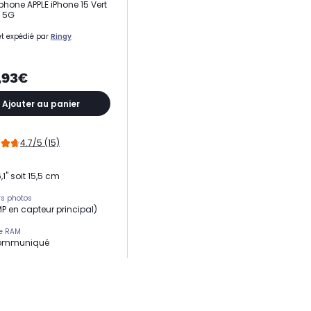
hone APPLE iPhone 15 Vert
 5G
t expédié par
Ringy
,93€
Ajouter au panier
4.7/5 (15)
,1" soit 15,5 cm
s photos
MP en capteur principal)
e RAM
ommuniqué
eur
16 Bionic
ion
apixels+ 12 mégapixels