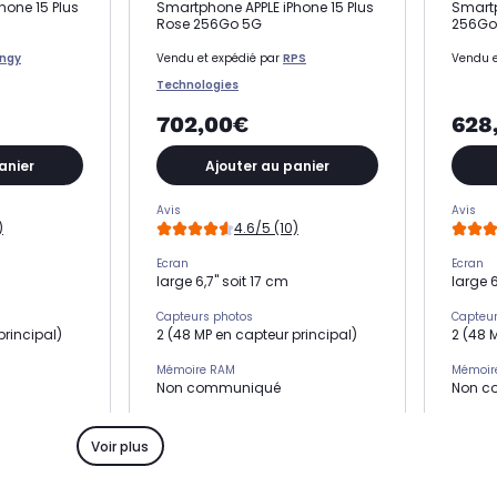
hone 15 Plus
Smartphone APPLE iPhone 15 Plus
Smartp
Rose 256Go 5G
256Go
ingy
Vendu et expédié par
RPS
Vendu e
Technologies
702,00€
628
anier
Ajouter au panier
Avis
Avis
)
4.6/5 (10)
Ecran
Ecran
large 6,7" soit 17 cm
large 6
Capteurs photos
Capteur
principal)
2 (48 MP en capteur principal)
2 (48 
Mémoire RAM
Mémoir
Non communiqué
Non c
Processeur
Process
Puce A16 Bionic
Puce A
Voir plus
Résolution
Résolut
mégapixels
48 mégapixels+ 12 mégapixels
48 még