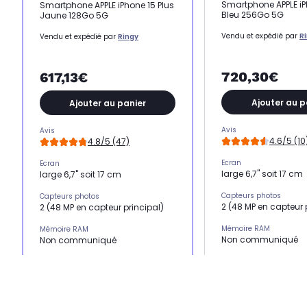
Smartphone APPLE iP
Smartphone APPLE iPhone 15 Plus
Bleu 256Go 5G
Jaune 128Go 5G
Vendu et expédié par
R
Vendu et expédié par
Ringy
720,30€
617,13€
Ajouter au p
Ajouter au panier
Avis
Avis
4.6/5 (10
4.8/5 (47)
Ecran
Ecran
large 6,7" soit 17 cm
large 6,7" soit 17 cm
Capteurs photos
Capteurs photos
2 (48 MP en capteur 
2 (48 MP en capteur principal)
Mémoire RAM
Mémoire RAM
Non communiqué
Non communiqué
Processeur
Processeur
Puce A16 Bionic
Puce A16 Bionic
Résolution
Résolution
48 mégapixels+ 12 
48 mégapixels+ 12 mégapixels