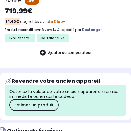
oldPrice
749,99€
-4%
719,99€
14,40€
cagnottés avec
Le Club+
produit reconditionné
vendu & expédié par
Boulanger
Excellent état
Batterie neuve
Ajouter au comparateur
Revendre votre ancien appareil
Obtenez la valeur de votre ancien appareil en remise
immédiate ou en carte cadeau
Estimer un produit
Options de livraison