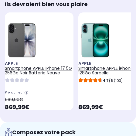
Ils devraient bien vous plaire
APPLE
APPLE
Smartphone APPLE iPhone 17 5G
Smartphone APPLE iPhone 
256Go Noir Batterie Neuve
128Go Sarcelle
4.7/5
(103)
Prix du neuf
oldPrice
969,00€
currentPrice
currentPrice
869,99€
869,99€
Composez votre pack