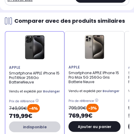
Comparer avec des produits similaires
APPLE
AP
APPLE
Smartphone APPLE IPhone 15
Sm
Smartphone APPLE iPhone 15
Pro Max 5G 256Go Gris
Pr
ProTitNoir 256Go
Batterie Neuve
Ne
BatterieNeuve
Vendu et expédié par
Boulanger
Ven
Vendu et expédié par
Boulanger
Prix de référence
Pri
Prix de référence
799,99€
57
749,99€
-3%
-4%
769,99€
5
719,99€
Ajouter au panier
indisponible