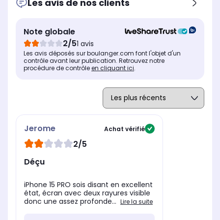
Les avis de nos clients
Résolution de l'écran
Rés
Résolution de l'écran
2796 x 1290 pixels
255
2556 x 1179 pixels
Type d'écran
Typ
Type d'écran
Note globale
Plat
Pla
Plat
2/5
1 avis
Technologie de l'écran
Tec
Technologie de l'écran
Les avis déposés sur boulanger.com font l'objet d'un
Super Retina XDR
Su
Super Retina XDR
contrôle avant leur publication. Retrouvez notre
procédure de contrôle
en cliquant ici
.
Jerome
Achat vérifié
2/5
Déçu
iPhone 15 PRO sois disant en excellent
état, écran avec deux rayures visible
donc une assez profonde...
Lire la suite