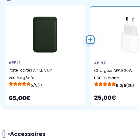
APPLE
APPLE
Porte-cartes APPLE Cuir
Chargeur APPLE 20W
vert MagSafe
USB-C blanc
5/5
(1)
5.0/5
(25)
25,00€
65,00€
Accessoires