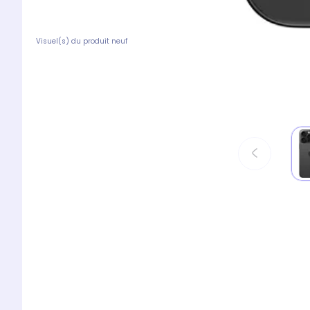
Visuel(s) du produit neuf