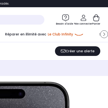
bradés.
e
Accéder directement au chatbot
Besoin d'aide ?
Me connecter
Panier
Réparer en illimité avec
Le Club Infinity
Econ
Créer une alerte