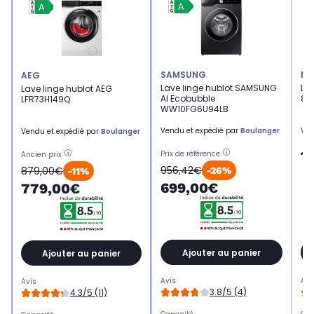
SAMSUNG
MI
AEG
Lave linge hublot SAMSUNG
Lav
Lave linge hublot AEG
AI Ecobubble
88
LFR73H149Q
WW10FG6U94LB
Vendu et expédié par
Boulanger
Ven
Vendu et expédié par
Boulanger
1
Prix de référence
Ancien prix
956,42€
879,00€
-26%
-11%
699,00€
779,00€
Ajouter au panier
Ajouter au panier
Avis
Avi
Avis
3.8/5 (4)
4.3/5 (11)