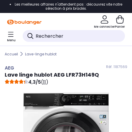
Les meilleures affaires n'attendent pas : découvrez vite notre
Accéder directement à la navigation
sélection à prix bradés.
Accéder directement au contenu
Me connecter
Panier
Accéder directement au pied de page
Menu
Accéder directement au chatbot
Accueil
Lave-linge hublot
Réf. 118
7569
AEG
Lave linge hublot
AEG
LFR73H149Q
4,3/5
(
11
)