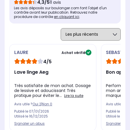
4,3/5
11 avis
Oui
Ou
Oui
Les avis déposés sur boulanger.com font l'objet d'un
contrôle avant leur publication. Retrouvez notre
procédure de contrôle
en cliquant ici
.
LAURE
SEBASTIEN
Achat vérifié
4/5
Lave linge Aeg
Bon appar
Très satisfaite de mon achat. Dosage
Performanc
de lessive et adoucissant Très
mon ancien
pratique pour éviter le...
marque en 
Lire la suite
Avis utile ?
Oui
2
|
Non
0
Avis utile ?
Oui
Publié le
07/01/2026
Publié le
22/1
Utilisé le
16/12/2025
Utilisé le
25/1
Signaler un abus
Signaler un 