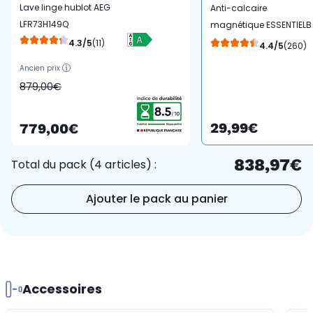
Lave linge hublot AEG
Anti-calcaire
LFR73H149Q
magnétique ESSENTIELB
Pour lave-linge et lave
4.3/5
(11)
4.4/5
(260)
vaisselle
Ancien prix
879,00€
29,99€
779,00€
838,97€
Total du pack (4 articles) :
Ajouter le pack au panier
Accessoires