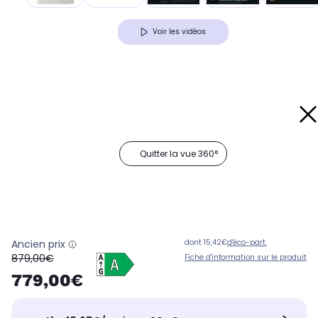
Voir les vidéos
Quitter la vue 360°
Ancien prix
dont 15,42€
d'éco-part.
oldPrice
879,00€
Fiche d'information sur le produit
779,00€