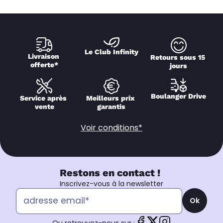
Le Club Infinity
Livraison 
Retours sous 15 
offerte*
jours
Boulanger Drive
Service après 
Meilleurs prix 
vente
garantis
Voir conditions*
Restons en contact !
Inscrivez-vous à la newsletter
Ok