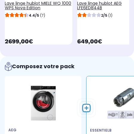
Lave linge hublot MIELE WQ 1000
Lave linge hublot AEG
WPS Nova Edition
LFE6ED844B
4.4/5
(7)
2/5
(1)
currentPrice
currentPrice
2699,00€
649,00€
Composez votre pack
AEG
ESSENTIELB