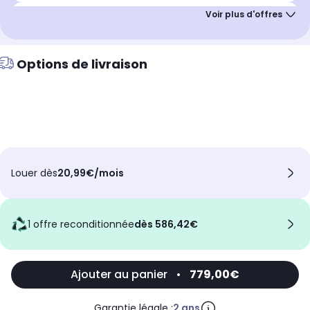
Financement offert
Payez en
10 fois
sans frais
Options de livraison
Remise immédiate
Jusqu'à
15%
de remise
Louer dès
20,99€/mois
1 offre reconditionnée
dès 586,42€
Ajouter au panier
•
779,00€
Garantie légale :
2 ans