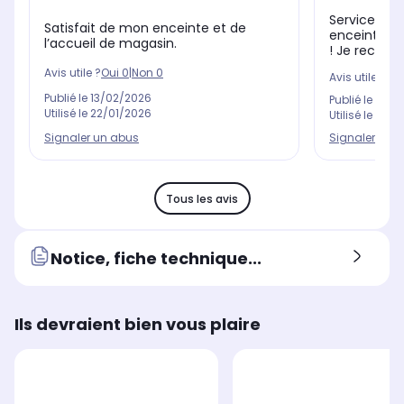
Service imp
Satisfait de mon enceinte et de
enceinte re
l’accueil de magasin.
! Je recom
Avis utile ?
Oui
0
|
Non
0
Avis utile ?
Oui
Publié le
13/02/2026
Publié le
29/0
Utilisé le
22/01/2026
Utilisé le
04/0
Signaler un abus
Signaler un 
Tous les avis
Notice, fiche technique...
Ils devraient bien vous plaire