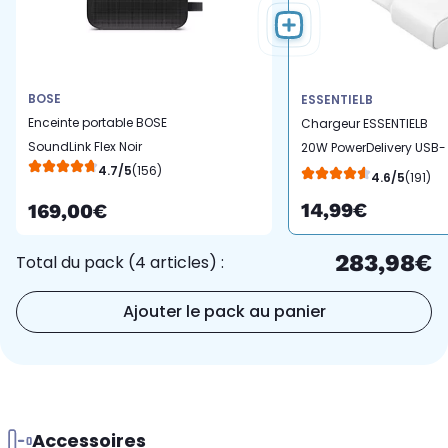
BOSE
ESSENTIELB
Enceinte portable BOSE
Chargeur ESSENTIELB
SoundLink Flex Noir
20W PowerDelivery USB-
4.7/5
(156)
C Blanc
4.6/5
(191)
14,99€
169,00€
283,98€
Total du pack (4 articles) :
Ajouter le pack au panier
Accessoires