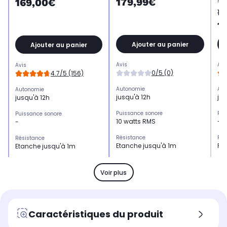
179,99€
169,00€
Pri
13
1
Ajouter au panier
Ajouter au panier
Avis
Avi
Avis
0/5 (0)
4.7/5 (156)
Autonomie
Aut
Autonomie
jusqu'à 12h
ju
jusqu'à 12h
Puissance sonore
Pui
Puissance sonore
10 watts RMS
-
-
Résistance
Rés
Résistance
Etanche jusqu'à 1m
Ré
Etanche jusqu'à 1m
Multiroom
Mul
Multiroom
Oui
-
Non
Voir plus
Son stéréo
Son
Son stéréo
Oui
No
Oui
Hi-Res audio
Hi-
Hi-Res audio
Caractéristiques du produit
Non
No
Non