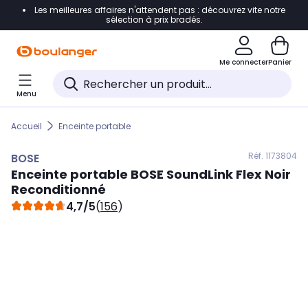
Les meilleures affaires n'attendent pas : découvrez vite notre
Accéder directement à la navigation
sélection à prix bradés.
Accéder directement au contenu
Me connecter
Panier
Accéder directement au pied de page
Menu
Accéder directement au chatbot
Accueil
Enceinte portable
Réf. 117
3804
BOSE
Enceinte portable
BOSE
SoundLink Flex Noir
Reconditionné
4,7/5
(
156
)