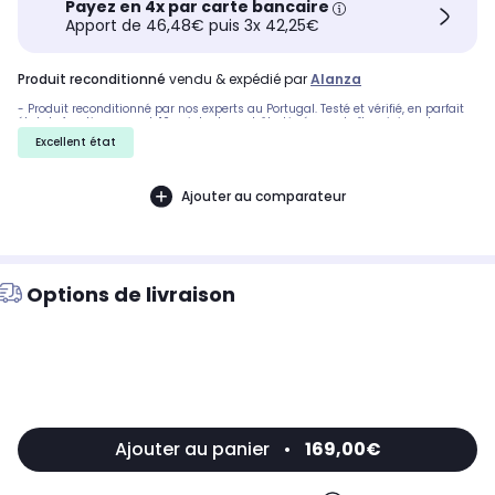
Payez en 4x par carte bancaire
Apport de 46,48€ puis 3x 42,25€
produit reconditionné
vendu & expédié par
Alanza
- Produit reconditionné par nos experts au Portugal. Testé et vérifié, en parfait
état de fonctionnement. 10 points de contrôle. Livré avec boîte origine, et
accessoire compris ). 30 jours pour changer d'avis. SAV réactif
Excellent état
Ajouter au comparateur
Options de livraison
Ajouter au panier
•
169,00€