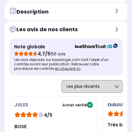
Fonctionne
Fon
Fonctionne
Sur secteur et batterie
Sur
Batterie
Description
Autonomie
Aut
Autonomie
Autonomie jusqu'à 12h
Au
Autonomie jusqu'à 12h
Les avis de nos clients
Norme d'étanchéité
Nor
Norme d'étanchéité
IP67 : Hermétique à la
IPX
IP67 : Hermétique à la
poussière + Protection
pro
poussière + Protection
Note globale
contre l'immersion
contre l'immersion
4,7/5
156 avis
provisoire dans l'eau
provisoire dans l'eau
jusqu'à 1m
jusqu'à 1m
Les avis déposés sur boulanger.com font l'objet d'un
contrôle avant leur publication. Retrouvez notre
procédure de contrôle
en cliquant ici
Poignée de transport
.
Poi
Poignée de transport
Oui
No
Oui
JULES
EMMANUE
Achat vérifié
4/5
Très bon 
BOSE