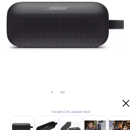
Visuel(s) du produit neuf