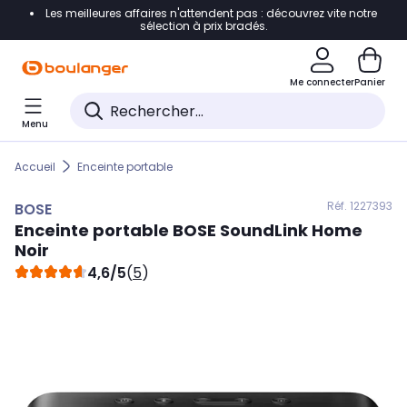
Les meilleures affaires n'attendent pas : découvrez vite notre
Accéder directement à la navigation
sélection à prix bradés.
Accéder directement au contenu
Me connecter
Panier
Accéder directement au pied de page
Menu
Accéder directement au chatbot
Accueil
Enceinte portable
Réf. 122
7393
BOSE
Enceinte portable
BOSE
SoundLink Home
Noir
4,6/5
(
5
)