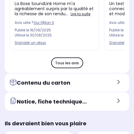
exception
La Bose SoundLink Home m'a
Un test très
agréablement surpris par la qualité et
connectée, 
la richesse de son rendu...
et moderne, 
Lire la suite
Avis utile ?
Oui
0
|
Non
0
Avis utile ?
Oui
Publié le
16/09/2025
Publié le
08/0
Utilisé le
30/08/2025
Utilisé le
30/0
Signaler un abus
Signaler un 
Tous les avis
Contenu du carton
Notice, fiche technique...
Ils devraient bien vous plaire