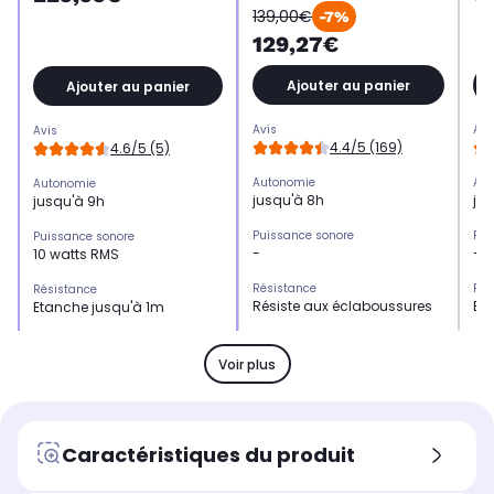
139,00€
-7%
129,27€
Ajouter au panier
Ajouter au panier
Avis
Avi
Avis
4.4/5 (169)
4.6/5 (5)
Autonomie
Aut
Autonomie
jusqu'à 8h
ju
jusqu'à 9h
Puissance sonore
Pui
Puissance sonore
-
-
10 watts RMS
Résistance
Rés
Résistance
Résiste aux éclaboussures
Et
Etanche jusqu'à 1m
Multiroom
Mul
Multiroom
-
No
Oui
Voir plus
Son stéréo
Son
Son stéréo
Non
Ou
Oui
Hi-Res audio
Hi-
Hi-Res audio
Caractéristiques du produit
Non
No
Non