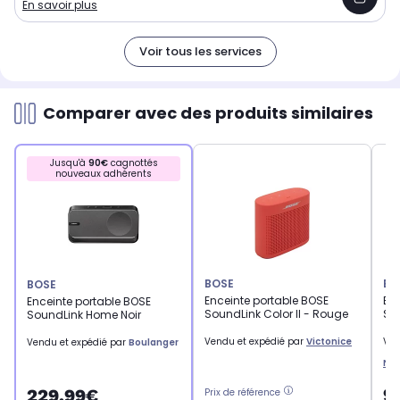
En savoir plus
Voir tous les services
Comparer avec des produits similaires
Jusqu'à
90€
cagnottés
nouveaux adhérents
BOSE
BO
BOSE
Enceinte portable BOSE
Enc
Enceinte portable BOSE
SoundLink Color II - Rouge
So
SoundLink Home Noir
Vendu et expédié par
Victonice
Ven
Vendu et expédié par
Boulanger
Ne
9
229,99€
Prix de référence