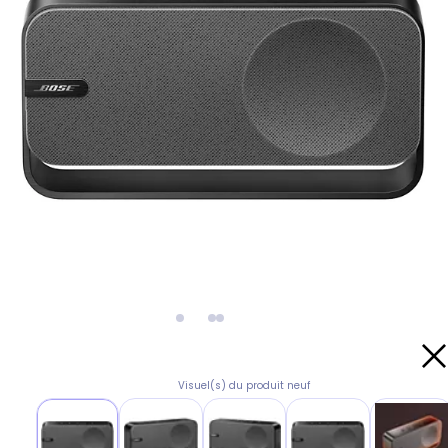
Visuel(s) du produit neuf