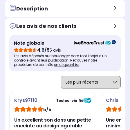
Fonctionne
Fon
Fonctionne
Batterie
Sur
Sur secteur et batterie
Description
Autonomie
Aut
Autonomie
Autonomie jusqu'à 8h
Au
Autonomie jusqu'à 9h
Les avis de nos clients
Norme d'étanchéité
Nor
Norme d'étanchéité
IPX4 : Protection contre les
IPX
IP67 : Hermétique à la
projections d'eau
l'i
poussière + Protection
Note globale
l'e
contre l'immersion
4,6/5
5 avis
provisoire dans l'eau
jusqu'à 1m
Les avis déposés sur boulanger.com font l'objet d'un
contrôle avant leur publication. Retrouvez notre
procédure de contrôle
en cliquant ici
Poignée de transport
.
Poi
Poignée de transport
Non
No
Oui
Krys97110
Chris
Testeur vérifié
5/5
Un excellent son dans une petite
Une encei
enceinte au design agréable
minimalis